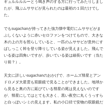
ギュルルルルーとう鳴き声のする方に行ってみたりしまし
たが、飛ぶムササビが見られたのは最初の１回だけでし
た。
でもsugachanが持ってきた強力懐中電灯にムササビがま
ぶしくないように赤いセロファンをつけてもので、大きな
木の上の方を照らしていると、一匹のムササビが意外にす
ばしっこく幹を登り降りしている姿が見えました。飛んで
いる姿は四角いですが、歩いている姿は細長いです（当た
り前？）。
天文に詳しいsugachanのおかげで、ホームズ彗星とアン
ドロメダ大星雲も双眼鏡で見ることができました。地球か
ら見ると奥の方に延びている彗星の尾は見えないのです
が、彗星にしてはとても大きく、黒い夜空に丸くうっすら
と白っぽいシミの見えます。私の小口径で安物の双眼鏡だ