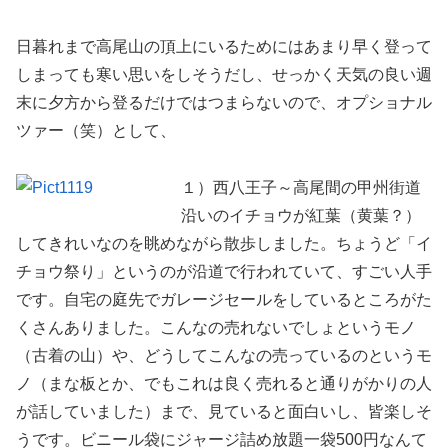
日暮れまで高尾山の頂上にいるためにはあまり早く登って
しまっても寒い思いをしそうだし、せっかく天気の良い週
末に夕方から登るだけではつまらないので、オプショナル
ツァー（笑）として、
１）西八王子～高尾間の甲州街道
沿いのイチョウが紅葉（黄葉？）
してきれいなのを眺めながら散歩しました。ちょうど「イ
チョウ祭り」というのが沿道で行われていて、すごい人手
です。自宅の庭先でガレージセールをしているところがた
くさんありました。こんなの売れないでしょというモノ
（古着の山）や、どうしてこんなの売っているのというモ
ノ（まな板とか、でもこれは良く売れると通りがかりの人
が話していました）まで、見ていると面白いし、皆楽しそ
うです。ビニール袋にジャージ詰め放題一袋500円なんて