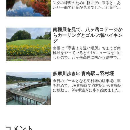
ングの練習のために軽井沢に来ると、あ
たり一面で紅葉が見頃でした。紅葉狩り
の名所の雲場池に来てみると、パーフェ
クトな紅葉ぐあいです。いろいろな色が
混じった紅葉なので、なおさら美しいで
す。結婚式の前撮りで...
南極展を見て、八ヶ岳コテージか
らカーリングとゴルフ場ハイキン
グ
南極は『宇宙より遠い場所』ちょうど南
極展をやっているとのTVニュースを目に
したので、八ヶ岳高原に向かう途中で寄
り道して会場となる山梨県立博物館に立
ち寄りました。より親しみやすい展示に
するためか、日本の女子高生が南極を訪
多摩川歩き5: 青梅駅→羽村堰
れる『宇宙より遠い場所...
今日のゴールとなる羽村堰の駐車場に車
を駐めて、JR青梅線で羽村駅から青梅駅
に移動し、9時半過ぎに歩き始めました。
関東平野に出て、第2ステージが始まる多
摩川の左岸に一番近い車道をたどりなが
ら歩き、最初の橋（調布橋）から上流側
を見ると、前回のゴ...
コメント