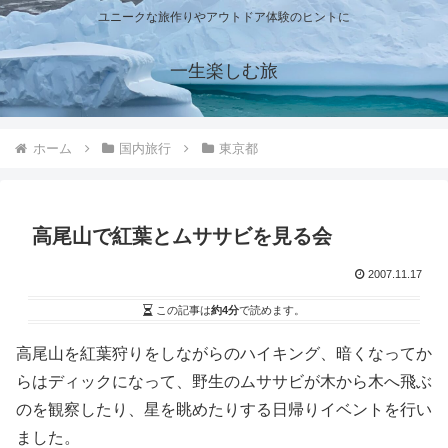
ユニークな旅作りやアウトドア体験のヒントに
一生楽しむ旅
ホーム
国内旅行
東京都
高尾山で紅葉とムササビを見る会
2007.11.17
この記事は
約4分
で読めます。
高尾山を紅葉狩りをしながらのハイキング、暗くなってか
らはディックになって、野生のムササビが木から木へ飛ぶ
のを観察したり、星を眺めたりする日帰りイベントを行い
ました。