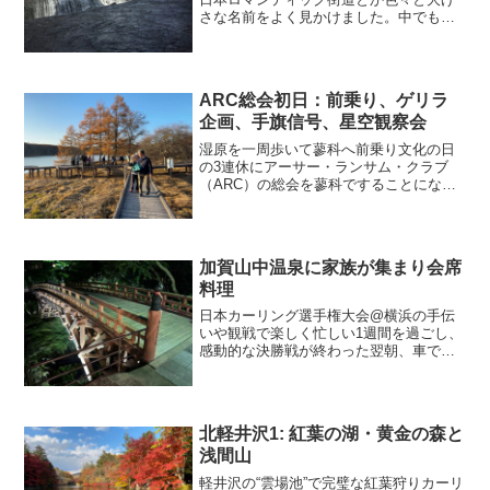
さな名前をよく見かけました。中でも
「東洋のナイアガラ」と呼ばれる滝があ
るとのこと。気になったので、尾瀬から
奥日光に向かう前に少し戻って見に行く
ことにしました。幅30m...
ARC総会初日：前乗り、ゲリラ
企画、手旗信号、星空観察会
湿原を一周歩いて蓼科へ前乗り文化の日
の3連休にアーサー・ランサム・クラブ
（ARC）の総会を蓼科ですることになり
ました。我が家は前日から蓼科に向か
い、行く途中で踊場湿原（霧ヶ峰三大湿
原のひとつ、通称「池のくるみ」）を一
周歩くと・・・池の中の可...
加賀山中温泉に家族が集まり会席
料理
日本カーリング選手権大会@横浜の手伝
いや観戦で楽しく忙しい1週間を過ごし、
感動的な決勝戦が終わった翌朝、車で山
中温泉（石川県）に向かいました。2LDK
に家族集合今回は家族旅行です。小松空
港へ飛んできた母と上の妹を加賀温泉駅
でピックアップして...
北軽井沢1: 紅葉の湖・黄金の森と
浅間山
軽井沢の“雲場池”で完璧な紅葉狩りカーリ