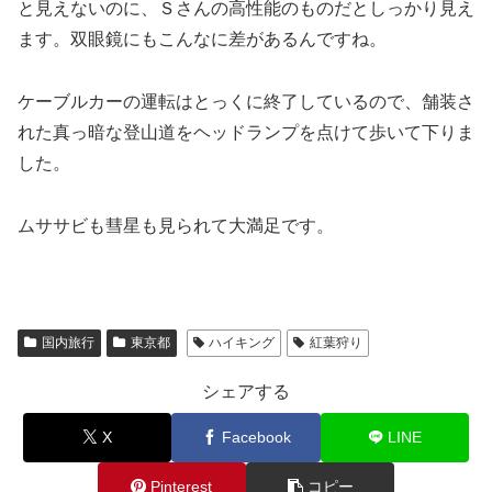
と見えないのに、Ｓさんの高性能のものだとしっかり見え
ます。双眼鏡にもこんなに差があるんですね。
ケーブルカーの運転はとっくに終了しているので、舗装さ
れた真っ暗な登山道をヘッドランプを点けて歩いて下りま
した。
ムササビも彗星も見られて大満足です。
国内旅行
東京都
ハイキング
紅葉狩り
シェアする
X
Facebook
LINE
Pinterest
コピー