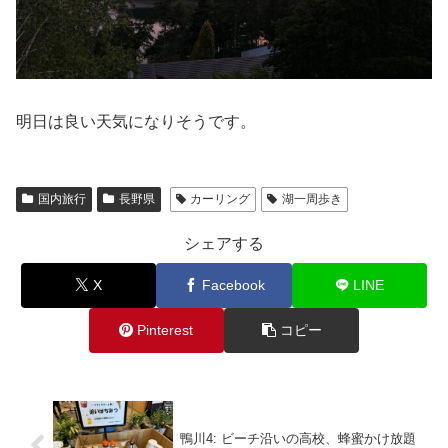
明日は良い天気になりそうです。
国内旅行
長野県
カーリング
湖一周歩き
シェアする
X
Facebook
LINE
Pinterest
コピー
鴨川4: ビーチ沿いの高校、蜂蜜かけ放題