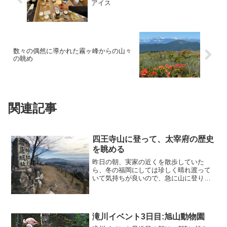
アイス
数々の偶然に導かれた霧ヶ峰からの山々
の眺め
関連記事
四王寺山に登って、太宰府の歴史
を眺める
昨日の朝、実家の近くを散歩していた
ら、冬の福岡にしては珍しく晴れ渡って
いて気持ちが良いので、急に山に登りた
くなりました。山登りが好きな母も一緒
に行くと言うので、手頃な四王寺山に行
き先を決定。大宰府政庁跡の看板に偽り
あり？実家からバス1本で行...
滝川イベント3日目:旭山動物園