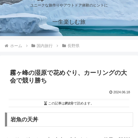
ユニークな旅作りやアウトドア体験のヒントに
一生楽しむ旅
ホーム
国内旅行
長野県
霧ヶ峰の湿原で花めぐり、カーリングの大
会で競り勝ち
2024.06.18
この記事は
約2分
で読めます。
岩魚の天丼