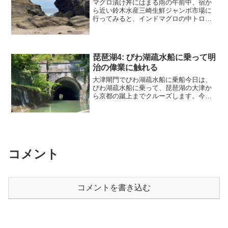
マグロ漬け丼にはまる雨の午前中、宿か
ら近い鈴木水産三崎生鮮ジャンボ市場に
行ってみると、インドマグロの中トロ以
上がたくさん入った切り落としが1袋だけ
お安くあったので、宿に戻りさっそくマ
グロ漬け丼にして、イワシつみれ汁と一
緒にランチにいただきま...
琵琶湖4: びわ湖疏水船に乗って明
治の偉業に触れる
大津閘門でびわ湖疏水船に乗船今日は、
びわ湖疏水船に乗って、琵琶湖の大津か
ら京都の蹴上までクルーズします。今回
の琵琶湖旅行の最大の目的であり、3ヶ月
前に予約した時から楽しみにしていまし
たが、幸い絶好の天気となりました。大
津閘門（写真↓左）そば...
コメント
コメントを書き込む