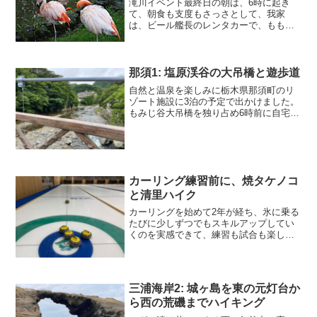
滝川イベント最終日の朝は、6時に起き
て、朝食も支度もさっさとして、我家
は、ビール艦長のレンタカーで、ももの
きさん、真昼のふくろうさんも一緒に、
旭山動物園に向かいます。一足先に道東
へと向かったsugachanご夫妻からのメー
ルによると、旭川は...
那須1: 塩原渓谷の大吊橋と遊歩道
自然と温泉を楽しみに栃木県那須町のリ
ゾート施設に3泊の予定で出かけました。
もみじ谷大吊橋を独り占め6時前に自宅を
出発し、東北道の最初のサービスで朝食
を済ませ、西那須野塩原ICを出て、10時
頃に最初の目的地のもみじ谷大吊橋に到
着しました。塩原...
カーリング練習前に、焼タケノコ
と清里ハイク
カーリングを始めて2年が経ち、氷に乗る
たびに少しずつでもスキルアップしてい
くのを実感できて、練習も試合も楽しく
てしょうがない時期なので、専用シート
がある軽井沢に2泊で練習に出かけまし
た。八ヶ岳で旬の焼タケノコを食す行き
は、ちょっと遠回りです...
三浦海岸2: 城ヶ島を東の元灯台か
ら西の荒磯までハイキング