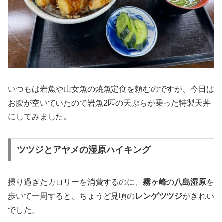
いつもは岩魚や山女魚の焼魚定食を頼むのですが、今日は
お腹が空いていたので岩魚2匹の天ぷらが乗った特製天丼
にしてみました。
ツツジとアヤメの湿原ハイキング
摂り過ぎたカロリーを消費するのに、
霧ヶ峰
の
八島湿原
を
歩いて一周すると、ちょうど見頃の
レンゲツツジ
がきれい
でした。