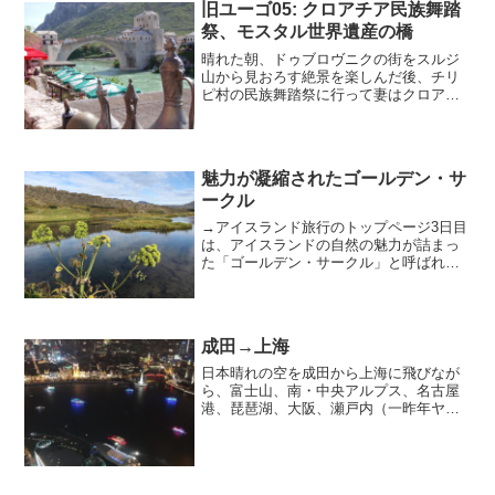
旧ユーゴ05: クロアチア民族舞踏
祭、モスタル世界遺産の橋
晴れた朝、ドゥブロヴニクの街をスルジ
山から見おろす絶景を楽しんだ後、チリ
ピ村の民族舞踏祭に行って妻はクロアチ
ア人と一緒に踊りました。午後は国境を
越えてボスニア・ヘルツェゴビナに入
り、イスラムとカトリックが川をはさん
で分かれて住むモスタルの街で、世界遺
魅力が凝縮されたゴールデン・サ
産の橋「スタリ・モスト」を見て多民族
ークル
国家の難しさに思いを馳せました。
→アイスランド旅行のトップページ3日目
は、アイスランドの自然の魅力が詰まっ
た「ゴールデン・サークル」と呼ばれる
地域を巡りました。シンクヴェトリル国
立公園（世界遺産）展望台に出ると、い
きなり広大で素晴らしい景色が広がりま
した。岩の裂け目の中に...
成田→上海
日本晴れの空を成田から上海に飛びなが
ら、富士山、南・中央アルプス、名古屋
港、琵琶湖、大阪、瀬戸内（一昨年ヤマ
ネコ号で訪れた島も）、関門海峡、 博多
湾、唐津、西海橋、平戸、五島列島が、
次々としっかり見えました。それだけで
航空券代の半分は元が取...