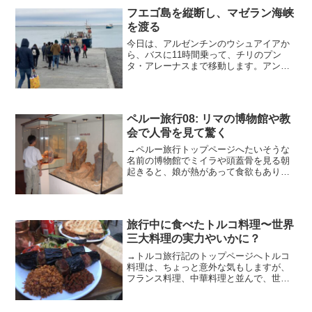
フエゴ島を縦断し、マゼラン海峡
を渡る
今日は、アルゼンチンのウシュアイアか
ら、バスに11時間乗って、チリのプン
タ・アレーナスまで移動します。アンデ
ス山脈をバスで越えるバスは、朝9時に、
ほぼ満席で、ウシュアイアを出発しまし
た。スマホを充電できるUSBポートもあ
って、なかなか快適な...
ペルー旅行08: リマの博物館や教
会で人骨を見て驚く
→ペルー旅行トップページへたいそうな
名前の博物館でミイラや頭蓋骨を見る朝
起きると、娘が熱があって食欲もありま
せん。ホテルの朝食を食べた後、昨日の
市場まで娘が食べられるヨーグルトやト
マトを買いに行きました。市場の中は、
たくさんの小さな店が並び...
旅行中に食べたトルコ料理〜世界
三大料理の実力やいかに？
→トルコ旅行記のトップページへトルコ
料理は、ちょっと意外な気もしますが、
フランス料理、中華料理と並んで、世界
三大料理の1つとされています。私は、本
格的なフランス料理はあまり食べたこと
がなくてよく分かりませんが、中国で食