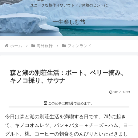
ユニークな旅作りやアウトドア体験のヒントに
一生楽しむ旅
ホーム
海外旅行
フィンランド
森と湖の別荘生活：ボート、ベリー摘み、
キノコ採り、サウナ
2017.09.23
この記事は
約3分
で読めます。
今日は森と湖の別荘生活を満喫する日です。7時に起き
て、キノコオムレツ、パン＋バター＋チーズ＋ハム、ヨー
グルト、桃、コーヒーの朝食をのんびりといただきまし