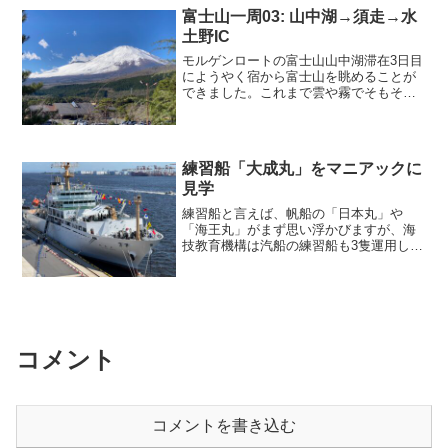
舗で午前のおやつにしまし...
富士山一周03: 山中湖→須走→水
土野IC
モルゲンロートの富士山山中湖滞在3日目
にようやく宿から富士山を眺めることが
できました。これまで雲や霧でそもそも
部屋から富士山が見えるのかどうかも分
からなかったのに、いきなりモルゲンロ
ートの凛々しい姿です。籠坂峠まで山梨
県側を登る今日の富士山...
練習船「大成丸」をマニアックに
見学
練習船と言えば、帆船の「日本丸」や
「海王丸」がまず思い浮かびますが、海
技教育機構は汽船の練習船も3隻運用して
いて、その中で一番小さなのが大成丸（4
千トン）です。その大成丸が海の日に東
京国際クルーズターミナルで一般公開さ
れるとのことで、ヨット...
コメント
コメントを書き込む