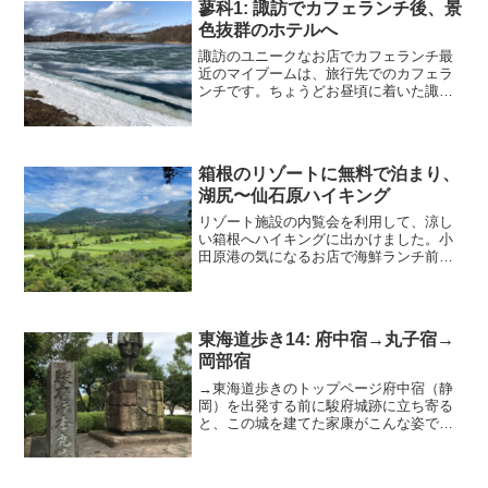
蓼科1: 諏訪でカフェランチ後、景
色抜群のホテルへ
諏訪のユニークなお店でカフェランチ最
近のマイブームは、旅行先でのカフェラ
ンチです。ちょうどお昼頃に着いた諏訪
市街でおもしろそうなカフェをネットで
探したところ、Blue Line Garage Cafe 18
というお店を見つけて行ってみました...
箱根のリゾートに無料で泊まり、
湖尻〜仙石原ハイキング
リゾート施設の内覧会を利用して、涼し
い箱根へハイキングに出かけました。小
田原港の気になるお店で海鮮ランチ前に
小田原港に来た時に見つけた「めし屋 や
まや」というお店が、その時はお客さん
がたくさん入っていたので遠慮したので
すが、今日は混む前に入...
東海道歩き14: 府中宿→丸子宿→
岡部宿
→東海道歩きのトップページ府中宿（静
岡）を出発する前に駿府城跡に立ち寄る
と、この城を建てた家康がこんな姿で出
迎えてくれました。天守閣は残っていな
いので、ここではお堀が一番それらしか
ったです。府中宿を出て、安倍川餅の老