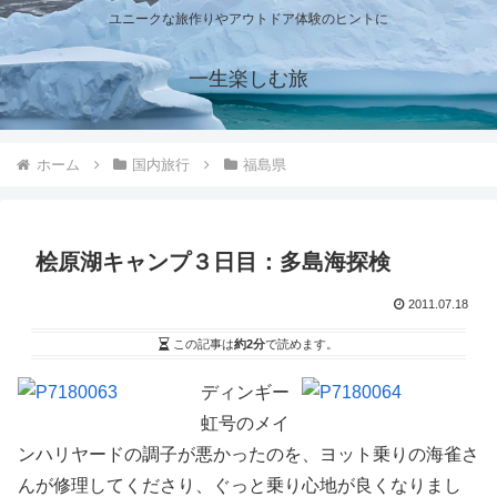
ユニークな旅作りやアウトドア体験のヒントに
一生楽しむ旅
ホーム
国内旅行
福島県
桧原湖キャンプ３日目：多島海探検
2011.07.18
この記事は
約2分
で読めます。
ディンギー
虹号のメイ
ンハリヤードの調子が悪かったのを、ヨット乗りの海雀さ
んが修理してくださり、ぐっと乗り心地が良くなりまし