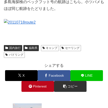
多島海探検のベックフット号の航跡はこちら。小ツバメも
ほぼ同じ航跡をたどりました。
国内旅行
福島県
キャンプ
セーリング
パドリング
シェアする
X
Facebook
LINE
Pinterest
コピー