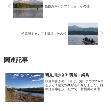
桧原湖キャンプ２日目：その後
桧原湖キャンプ３日目：その後
関連記事
鶴見川歩き3: 鴨居→綱島
鶴見川歩きの3日目は、河口までの20km
を歩く予定で鴨居駅を出発しました。前
半は左岸を歩いたので、新横浜の高層ビ
ルやスタジアムが川向こうに見えていま
す。今日は双眼鏡も持って、バードウォ
ッチングしながら歩いたので、いつも以
上にペースはゆっくり...