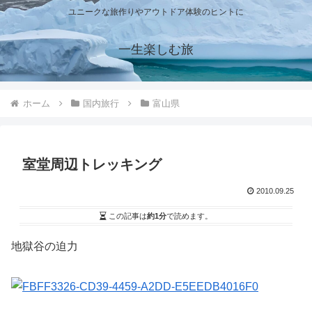
ユニークな旅作りやアウトドア体験のヒントに
一生楽しむ旅
ホーム
国内旅行
富山県
室堂周辺トレッキング
2010.09.25
この記事は
約1分
で読めます。
地獄谷の迫力