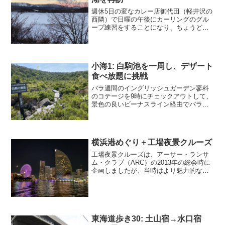
週休5日の変なカレー店御代田（軽井沢の
西隣）で日曜の午後にカーリングのグル
ープ練習をすることになり、ちょうど良
い機会なので、金曜と日曜のランチ営業
しかしていないカレーの匠という御代田
にあるちょっと変わったお店でランチに
しました。「スパイシー...
小海1: 白駒池を一周し、デザート
食べ放題に挑戦
バラ週間のイングリッシュガーデン蓼科
のコテージを9時にチェックアウトして、
景色の良いビーナスライン経由でバラク
ライングリッシュガーデンに来ました。
ここは花の咲き具合によって入園料が上
下するのですが、ちょうどローズウィー
クス期間中で高めの料金...
横浜港めぐり＋工場夜景クルーズ
工場夜景クルーズは、アーサー・ランサ
ム・クラブ（ARC）の2013年の総会時に
企画しましたが、当時はより魅力的な別
の計画に変更となったため、9年ぶりにリ
ベンジすることになりました。コロナ禍
でずっとリアルなイベントができなかっ
たので、ARCと...
東海道歩き30: 土山宿→水口宿