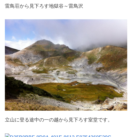
雷鳥荘から見下ろす地獄谷～雷鳥沢
立山に登る途中の一の越から見下ろす室堂です。