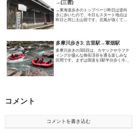
→(三雲)
→東海道歩きのトップページ昨日は逆向
きに歩いたので、今日もスタート地点は
昨日と同じ土山宿です。北風が強くて、
これまでで一番寒い中を8時半に歩き始め
ました。土山宿も古い建物がよく残って
いて、写真の本陣には、江戸前期からの
宿帳が残っているそうで...
多摩川歩き3: 古里駅→軍畑駅
多摩川歩きの3回目は、カヤックやラフテ
ィングが盛んな御岳渓谷を通る楽しみな
区間です。まずは国道を1駅半分歩く今日
のゴールとなるJR青梅線の軍畑駅に近い
無料駐車場に車を駐めて、電車で古里駅
まで移動後、10時半に出発しました。最
初の3.5kmほ...
コメント
コメントを書き込む