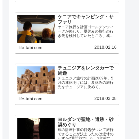
る事件が何かしら起きていまし
た。まだ不安なイメージは…
ケニアでキャンピング・サ
ファリ
ケニア旅行を計画ゴールデンウィ
ークが終わり、夏休みの旅行の行
き先を検討していたところ、成
田〜ナイロビの航空券が、お盆の
週でも10万円しない料金であった
2018.02.16
life-tabi.com
ので、ケニアに行くことにしまし
た。中国南方航空の広州乗継便で
す。（ちなみに、広州〜ナイロ
ビ…
チュニジアをレンタカーで
周遊
チュニジア旅行の計画2009年、5
月の連休明けには、夏休みの旅行
先をチュニジアに決めて、
7/24(金)〜8/2(日)で、エミレーツ航
空のドバイ経由チュニス往復便を
2018.03.08
life-tabi.com
予約しました。アフリカ大陸は、
私も妻も初めてです。その航空券
のキャンセル料が発…
ヨルダンで聖地・遺跡・砂
漠めぐり
旅の計画仕事の目処がついて旅行
できることが決まったのは連休の
わずか2週間前でした。3年前にシ