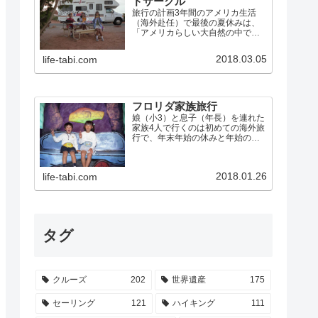
ドサークル
旅行の計画3年間のアメリカ生活
（海外赴任）で最後の夏休みは、
「アメリカらしい大自然の中でア
メリカらしく過ごす」ことにこだ
わって、キャンピングカーで「グ
2018.03.05
life-tabi.com
ランドサークル」を巡ることにし
ました。グランドサークルとは、
ネバダ州のラスベガスから、グ
ラ…
フロリダ家族旅行
娘（小3）と息子（年長）を連れた
家族4人で行くのは初めての海外旅
行で、年末年始の休みと年始のラ
スベガス出張を利用して、米国フ
ロリダに行きました。 ウォルト・
ディズニー・ワールド・リゾー
2018.01.26
life-tabi.com
ト、ユニバーサル・スタジオなど
のテーマパークを制覇 エバ…
タグ
クルーズ
202
世界遺産
175
セーリング
121
ハイキング
111