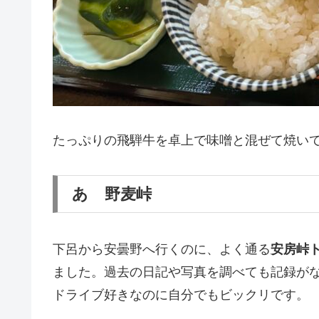
たっぷりの飛騨牛を卓上で味噌と混ぜて焼い
あゝ野麦峠
下呂から安曇野へ行くのに、よく通る
安房峠
ました。過去の日記や写真を調べても記録が
ドライブ好きなのに自分でもビックリです。