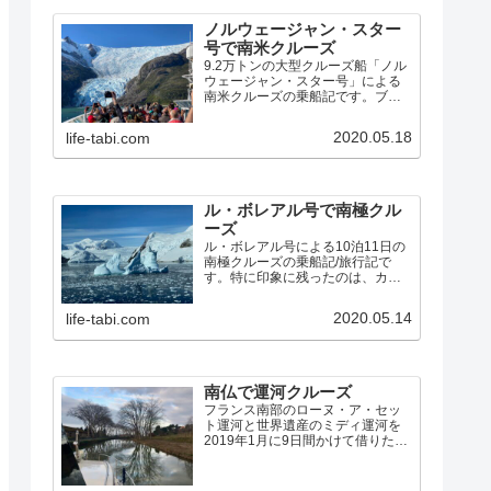
ノルウェージャン・スター
号で南米クルーズ
9.2万トンの大型クルーズ船「ノル
ウェージャン・スター号」による
南米クルーズの乗船記です。ブエ
ノスアイレスから、フォークラン
ド諸島、ホーン岬、ビーグル水
2020.05.18
life-tabi.com
道、マゼラン海峡、パタゴニア・
フィヨルドを経由して、サンティ
アゴ までの14泊15日の素晴らしい
クルーズでした。
ル・ボレアル号で南極クル
ーズ
ル・ボレアル号による10泊11日の
南極クルーズの乗船記/旅行記で
す。特に印象に残ったのは、カヤ
ックで氷海を漕いだこと、ペンギ
ンの営巣地、パラダイス湾でアザ
2020.05.14
life-tabi.com
ラシを間近に見たゾディアック・
クルーズ、ルメール海峡の氷河と
氷山の絶景、ネコ港のクレバ…
南仏で運河クルーズ
フランス南部のローヌ・ア・セッ
ト運河と世界遺産のミディ運河を
2019年1月に9日間かけて借りたボ
ートでクルーズしました。寒いオ
フシーズンに行くことになった経
緯、予定と実際の航路、特に印象