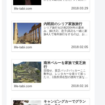
リアのパルミラ遺跡を訪れて以
来、次はペトラ遺跡を見たいと思
2018.03.29
life-tabi.com
っていたので、行き先はヨルダン
に決定。往復の航空便は既に満席
でキャンセル待ちも入らない状
況…
内戦前のシリア家族旅行
シリア旅行を計画2004年の夏休
み、娘(大2)、息子(高2)も一緒に家
族4人で海外旅行をするのは、おそ
らく最後のチャンスになるので、
想い出に残る旅をしようと、シリ
アに行くことにしました。パルミ
2018.02.05
life-tabi.com
ラの遺跡と、聖書時代からの古代
都市であるダマスカ…
南米ペルーを家族で貧乏旅
行
目指せ、貧乏バックパッカーここ
数年は、レンタカーを借りて巡っ
たり、1箇所滞在型の便利で楽な旅
が多かったので、また学生時代み
たいに列車やバスを乗り継いだり
2018.02.16
life-tabi.com
歩いたりして、安宿を探しながら
の旅をしてみたくなりました。そ
こで、今回のペルーへの旅では…
キャンピングカーでグラン