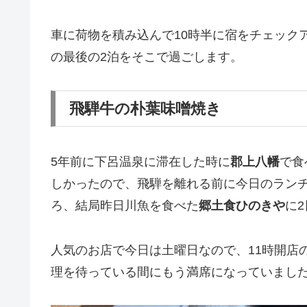
車に荷物を積み込んで10時半に宿をチェック
の最後の2泊をそこで過ごします。
飛騨牛の朴葉味噌焼き
5年前に下呂温泉に滞在した時に
郡上八幡
で食
しかったので、飛騨を離れる前に今日のラン
ろ、結局昨日川魚を食べた
郷土食ひのきや
に
人気のお店で今日は土曜日なので、11時開店
理を待っている間にもう満席になっていまし