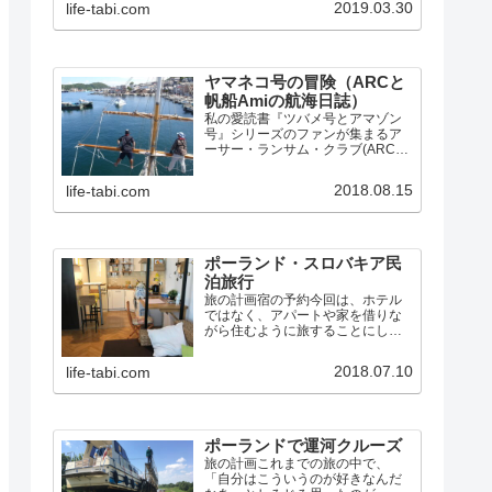
2019.03.30
life-tabi.com
的だった所などをまとめ、毎日の
写真付き航海日誌へのリンクもあ
ります。
ヤマネコ号の冒険（ARCと
帆船Amiの航海日誌）
私の愛読書『ツバメ号とアマゾン
号』シリーズのファンが集まるア
ーサー・ランサム・クラブ(ARC)
では、シリーズの第3巻『ヤマネコ
号の冒険』と第10巻『女海賊の
2018.08.15
life-tabi.com
島』に出てくるスクーナー「ヤマ
ネコ号」にそっくりな帆船Amiと出
会い、同盟し、数々の…
ポーランド・スロバキア民
泊旅行
旅の計画宿の予約今回は、ホテル
ではなく、アパートや家を借りな
がら住むように旅することにしま
した。Airbnbで宿を探すと、セカ
ンドホームのように使える「まる
2018.07.10
life-tabi.com
まる貸切」タイプでも、1泊2人で5
千円ほどなので、グダニスク4泊、
ワルシャワ3泊、ク…
ポーランドで運河クルーズ
旅の計画これまでの旅の中で、
「自分はこういうのが好きなんだ