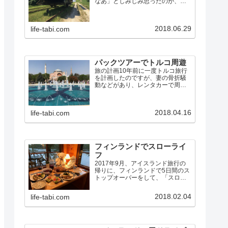
なあ」としみじみ思ったのが、英
国ノーフォークで船を借りて湖沼
地方をめぐった旅でした。その時
の旅行記に書いたように…今まで
2018.06.29
life-tabi.com
の旅行とこれは全く違っていて、
車で動き回ってB&Bに泊まるの
で…
パックツアーでトルコ周遊
旅の計画10年前に一度トルコ旅行
を計画したのですが、妻の骨折騒
動などがあり、レンタカーで周れ
る旧ユーゴスラビアに行き先を変
更しました。その後もトルコは何
度か行き先候補に上がりました
2018.04.16
life-tabi.com
が、航空券が高かったり、治安が
悪化したりで、行くチャンスに
恵…
フィンランドでスローライ
フ
2017年9月、アイスランド旅行の
帰りに、フィンランドで5日間のス
トップオーバーをして、「スロー
ライフ」を楽しんできました。フ
ィンランドは初めてだったので、
2018.02.04
life-tabi.com
前半は、普通の観光旅行です。後
半が、スローライフ体験です。大
昔、もともと人は自然の恵…