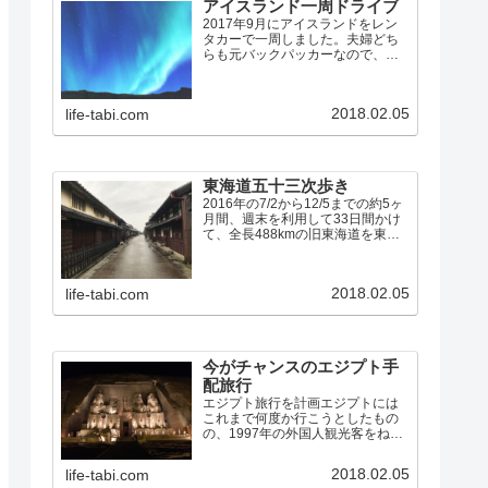
アイスランド一周ドライブ
2017年9月にアイスランドをレン
タカーで一周しました。夫婦どち
らも元バックパッカーなので、宿
の半分はユースホステルを利用し
て、食事はほとんど全て自炊で
す。宿の残りの半分は、初めて
2018.02.05
life-tabi.com
Airbnbを利用しましたが、これは
大正解でした。アイスラン…
東海道五十三次歩き
2016年の7/2から12/5までの約5ヶ
月間、週末を利用して33日間かけ
て、全長488kmの旧東海道を東京
の日本橋から53の宿場を経て京都
の三条大橋まで、夫婦で歩きまし
た。東海道歩きのまとめ（10問10
2018.02.05
life-tabi.com
答） 7/2: 日本橋→品川宿 7/…
今がチャンスのエジプト手
配旅行
エジプト旅行を計画エジプトには
これまで何度か行こうとしたもの
の、1997年の外国人観光客をねら
った無差別テロや、2011年の民主
化革命「アラブの春」など、しば
2018.02.05
life-tabi.com
らくは行けそうにないなあと思え