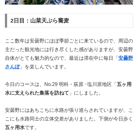
2日目：山菜天ぷら蕎麦
ここ数年は安曇野にほぼ季節ごとに来ているので、周辺の
主だった観光地には行き尽くした感がありますが、安曇野
自体がとても魅力的なので、最近は滞在中に毎日「
安曇野
さんぽ
」を楽しんでいます。
今日のコースは、No.29 明科・荻原 ･塩川原地区「
五ヶ用
水に支えられた集落を訪ねて
」にしました。
安曇野にはあちこちに水路が張り巡らされていますが、こ
こにも水路同士の立体交差がありました。下側が今日歩く
五ヶ用水
です。