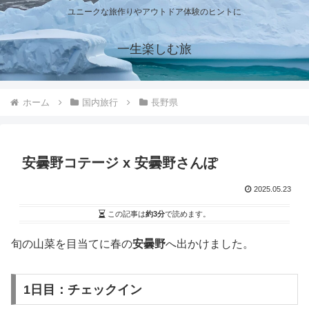
ユニークな旅作りやアウトドア体験のヒントに
一生楽しむ旅
ホーム
国内旅行
長野県
安曇野コテージ x 安曇野さんぽ
2025.05.23
この記事は
約3分
で読めます。
旬の山菜を目当てに春の
安曇野
へ出かけました。
1日目：チェックイン