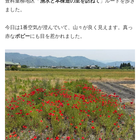
豊科重柳地区「
湧水と本棟造の里を訪ねて
」ルートを歩き
ました。
今日は1番空気が澄んでいて、山々が良く見えます。真っ
赤な
ポピー
にも目を惹かれました。