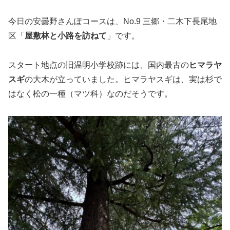
今日の安曇野さんぽコースは、No.9 三郷・二木下長尾地
区「
屋敷林と小路を訪ねて
」です。
スタート地点の旧温明小学校跡には、国内最古の
ヒマラヤ
スギ
の大木が立っていました。ヒマラヤスギは、実は杉で
はなく松の一種（マツ科）なのだそうです。