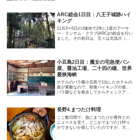
この朝のお勤めを楽しみ...
ARC総会1日目：八王子城跡ハイ
キング
11月3〜5日の3連休で2年に1度のアーサ
ー・ランサム・クラブ(ARC)の総会を行い
ました。その初日は、元々は北浅川（多
摩川の支流）の上流でマス釣りや源流探
検とバーベキューを計画していたのです
が、5日前になってマス釣り場から台風の
被害で当分...
小豆島2日目：魔女の宅急便パン
屋、醤油工場、二十四の瞳、世界
最狭海峡
ホテルのバラ園小豆島で1泊したホテルの
庭が素敵なので、朝食バイキングの後、
バラ園などを散歩してからチェックアウ
トしました。接続寸前の砂州最初に、干
潮の時だけ足を濡らさずに島まで歩いて
渡れるようになるエンジェルロードを見
長野4.まつたけ料理
に行きました。下調べで...
ここ数日間で、急にまつたけが豊作との
ニュースを見て、どこかでまつたけ狩り
ができないか探していたのですが、大産
地にきているのに，どこも高いだけの値
打ちが感じられる所がありませんでし