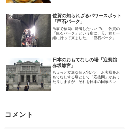
た。ようやく、良さそうな店を発見。ま
つたけうどんすき、1000...
佐賀の知られざるパワースポット
「巨石パーク」
法事で福岡に帰省したついでに、佐賀の
「巨石パーク」という所に、母、妹と一
緒に行って来ました。￼「巨石パーク」と
いう名前からは、大きな石がポツポツ置
いてある庭園を散歩するイメージかもし
れませんが、ここは立派な登山です。勘
違いして来る人が多いせ...
日本のおもてなしの場「迎賓館
赤坂離宮」
ちょっと立派な個人宅だと、お客様をお
もてなしする場として「応接間」があっ
たりしますが、それを日本の国家のレベ
ルまでスケールアップした「迎賓館 赤坂
離宮」を見学してきました。今週から原
則通年公開が始まり、前庭は10〜17時の
間、事前申込不要で...
コメント