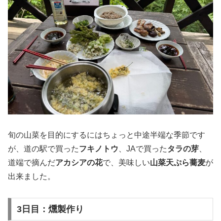
旬の山菜を目的にするにはちょっと中途半端な季節です
が、道の駅で買った
フキノトウ
、JAで買った
タラの芽
、
道端で摘んだ
アカシアの花
で、美味しい
山菜天ぷら蕎麦
が
出来ました。
3日目：燻製作り