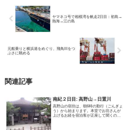
ヤマネコ号で相模湾を帆走2日目：初島→
熱海→江の島
元船乗りと横浜港をめぐり、飛鳥IIIをつ
ぶさに眺める
関連記事
南紀２日目: 高野山→日置川
高野山の宿坊は、朝6時の勤行（ごんぎょ
う）から始まります。本堂でお坊さんが
上げるお経を宿泊客が正座して聞くので
すが、私は正座が大の苦手なので、断っ
て低い椅子に座らせていただいちゃいま
した。宿坊に泊まろうと思った時から、