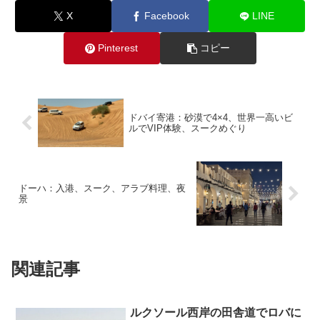
X
Facebook
LINE
Pinterest
コピー
ドバイ寄港：砂漠で4×4、世界一高いビ
ルでVIP体験、スークめぐり
ドーハ：入港、スーク、アラブ料理、夜
景
関連記事
ルクソール西岸の田舎道でロバに