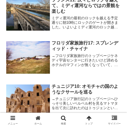
て、ミディ運河ならではの景観を
楽しむ
ミディ運河の最初のロックを越える予定
通りに朝10時にロックのゲートが開きま
した。いよいよミディ運河のロック越え
の始まりです。ロックとは、水位の異な
る水路間で船を上下させる仕組みの一種
です。パナマ運河にもその大規模なのが
フロリダ家族旅行17: スプレンデ
ありますが、ミディ運河...
ィッド・チャイナ
→フロリダ家族旅行のトップページケネ
ディ宇宙センターに行きたいけど諦める
ホテルのマフィンが無くなっていて、お
餅、オレンジ、コーヒー、牛乳と、最後
の日に取っておいたマンゴーで朝食にし
た。今日は「スプレンディッド・チャイ
ナ」という新しくオープン...
チュニジア10: オモチャの国のよ
うなクサールを巡る
→チュニジア旅行記のトップページへひ
っそり美しいベルベル村を見るマトマタ
を出て次に訪れたのはトゥジェンという
ひっそりした村です。ここも古くからの
ベルベル人（北アフリカの先住民）の暮
らすところで、日干し煉瓦で造られた
メニュー
ホーム
検索
トップ
サイドバー
家々が山にへばりつくように...