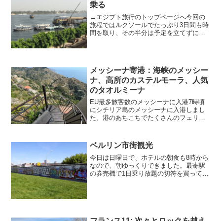
乗る
→エジプト旅行のトップページへ今回の
旅程ではルクソールでたっぷり3日間も時
間を取り、その半分は予定を立てずにお
きました。ルクソール最終日の午前、街
角でよく見かけるロバに乗りたくなった
ので、『地球の歩き方』に西岸の王家の
谷へはロバでも行けると...
メッシーナ寄港：海峡のメッシー
ナ、高所のカステルモーラ、人気
のタオルミーナ
EU最多旅客数のメッシーナに入港7時頃
にシチリア島のメッシーナに入港しまし
た。港のあちこちでたくさんのフェリー
を見かけましたが、メッシーナ海峡を挟
んで対岸のイタリア本土に渡るフェリー
だけでなく、海峡の北西側に浮かぶエオ
ベルリン市街観光
リア諸島（世界遺産）の...
今日は日曜日で、ホテルの朝食も8時から
なので、朝ゆっくりできました。最寄駅
の券売機で1日乗り放題の切符を買って、
結局、近郊電車5回、地下鉄3回、トラム2
回、バス1回乗って、しっかり元を取りま
した。最初にオスト駅の旅行センターで
明日の列車の切...
フランス11: 次々とロックを越え