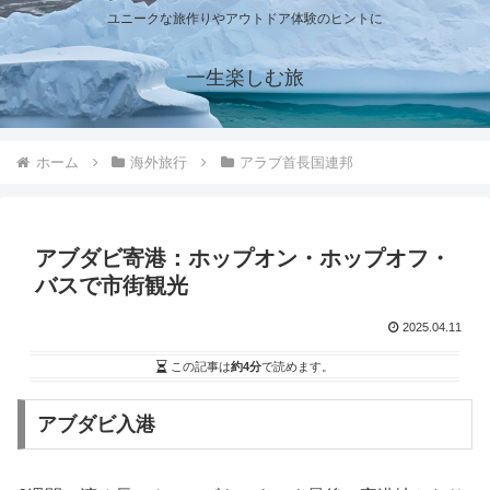
ユニークな旅作りやアウトドア体験のヒントに
一生楽しむ旅
ホーム
海外旅行
アラブ首長国連邦
アブダビ寄港：ホップオン・ホップオフ・
バスで市街観光
2025.04.11
この記事は
約4分
で読めます。
アブダビ入港