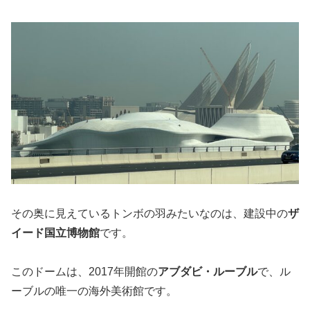
その奥に見えているトンボの羽みたいなのは、建設中の
ザ
イード国立博物館
です。
このドームは、2017年開館の
アブダビ・ルーブル
で、ル
ーブルの唯一の海外美術館です。