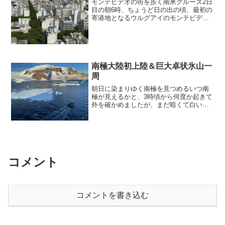
モンテビデオの街を歩く南米クルーズ2日
目の朝6時、ちょうど日の出の頃、最初の
寄港地となるウルグアイのモンテビデオ
に到着しました。船のカフェテリアで港
の景色を見ながら朝食を済ませ、8時頃に
下船して、街歩きに出発です。まだ朝早
いけど、美味しそう...
南極大陸初上陸＆巨大卓状氷山一
周
朝日に染まりゆく南極を見つめるいつ南
極が見えるかと、3時頃から何度か起きて
外を確かめましたが、まだ暗くて白いの
かどうか分からない陸のシルエットが見
えたのが最初でした。5時にはもう起き
て、南極半島先端付近の山と棚氷の景色
を見ました。もうすぐ日...
コメント
コメントを書き込む