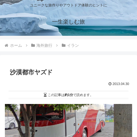
ユニークな旅作りやアウトドア体験のヒントに
一生楽しむ旅
ホーム
海外旅行
イラン
沙漠都市ヤズド
2013.04.30
この記事は
約1分
で読めます。