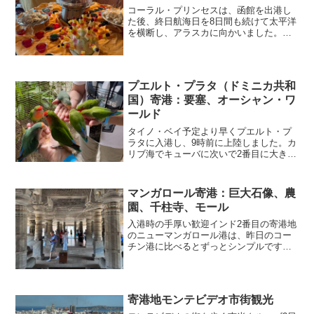
コーラル・プリンセスは、函館を出港し
た後、終日航海日を8日間も続けて太平洋
を横断し、アラスカに向かいました。エ
クササイズ運動不足にならないよう、朝
食後に毎日45分間の太極拳に参加しまし
た。太極拳をするのは初めてでしたが、
汗をかかずに身体をほ...
プエルト・プラタ（ドミニカ共和
国）寄港：要塞、オーシャン・ワ
ールド
タイノ・ベイ予定より早くプエルト・プ
ラタに入港し、9時前に上陸しました。カ
リブ海でキューバに次いで2番目に大きな
イスパニョーラ島の北岸にある港です。
島の西側はハイチですが、ここは東側の
ドミニカ共和国です。船が着いたタイ
マンガロール寄港：巨大石像、農
ノ・ベイ（Taino ...
園、千柱寺、モール
入港時の手厚い歓迎インド2番目の寄港地
のニューマンガロール港は、昨日のコー
チン港に比べるとずっとシンプルです
が・・・最後に左に90度転回する所は、
あまりゆとりがなくておもしろかったで
す。岸壁には、いつものようにたくさん
のツアーバスが待機して...
寄港地モンテビデオ市街観光