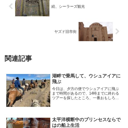
続、シーラーズ観光
ヤズド旧市街
関連記事
湖畔で乗馬して、ウシュアイアに
飛ぶ
今日は、夕方の便でウシュアイアに飛ぶ
まで時間があるので、14時までに終わる
ツアーを探したところ、一番おもしろそ
うだった乗馬をすることにしました。ア
ルヘンティーノ湖畔で乗馬私にあてがわ
れた白い馬は、よく躾けられているの
か、道草を食いたそうにし...
太平洋横断中のプリンセスならで
はの船上生活