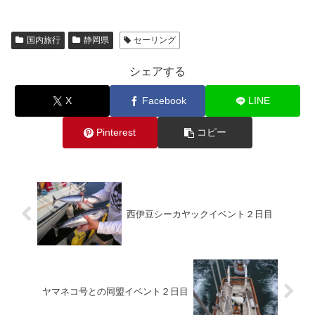
国内旅行
静岡県
セーリング
シェアする
X
Facebook
LINE
Pinterest
コピー
西伊豆シーカヤックイベント２日目
ヤマネコ号との同盟イベント２日目