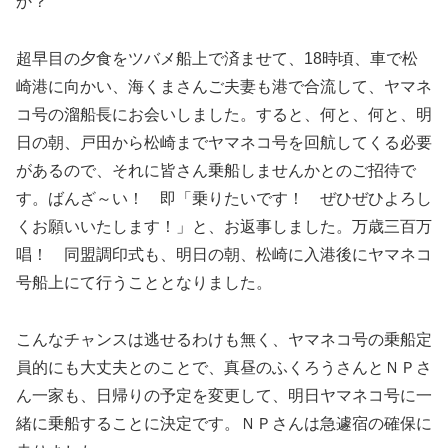
か？
超早目の夕食をツバメ船上で済ませて、18時頃、車で松
崎港に向かい、海くまさんご夫妻も港で合流して、ヤマネ
コ号の溜船長にお会いしました。すると、何と、何と、明
日の朝、戸田から松崎までヤマネコ号を回航してくる必要
があるので、それに皆さん乗船しませんかとのご招待で
す。ばんざ～い！ 即「乗りたいです！ ぜひぜひよろし
くお願いいたします！」と、お返事しました。万歳三百万
唱！ 同盟調印式も、明日の朝、松崎に入港後にヤマネコ
号船上にて行うこととなりました。
こんなチャンスは逃せるわけも無く、ヤマネコ号の乗船定
員的にも大丈夫とのことで、真昼のふくろうさんとＮＰさ
ん一家も、日帰りの予定を変更して、明日ヤマネコ号に一
緒に乗船することに決定です。ＮＰさんは急遽宿の確保に