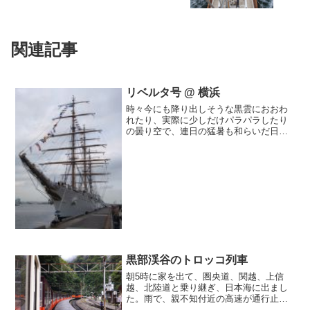
関連記事
リベルタ号 @ 横浜
時々今にも降り出しそうな黒雲におおわ
れたり、実際に少しだけパラパラしたり
の曇り空で、連日の猛暑も和らいだ日曜
日、横浜赤レンガ倉庫近くの岸壁にもや
われたアルゼンチン海軍リベルタ号に、
静かなドミノ家、天文台・Minnow家、
NPさん、とーこさ...
黒部渓谷のトロッコ列車
朝5時に家を出て、圏央道、関越、上信
越、北陸道と乗り継ぎ、日本海に出まし
た。雨で、親不知付近の高速が通行止め
になったので、糸魚川から先は下の道を