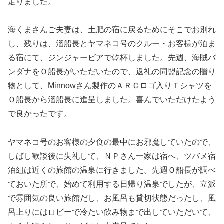
走りました。
海くまさんご夫妻は、土肥の宿に戻るためにそこでお別れ
し、残りは、溜船長とヤマネコ号のクルー・お客様が泊ま
る宿にて、ジンジャービアで乾杯しました。先週、海賊バ
ンダナをＯ船長がいただいたので、返礼の同盟記念の贈り
物として、Minnowさん製作のＡＲＣロゴ入りＴシャツを
Ｏ船長から溜船長に進呈しました。喜んでいただけたよう
で良かったです。
ヤマネコ号のお客様の夕食の最中にお邪魔していたので、
しばし歓談後に失礼して、ＮＰさん一家は宿へ、ツバメ宿
泊組は近くの旅館の温泉に行きました。先週Ｏ船長が調べ
ておいた所で、始めて利用する日帰り温泉でしたが、立派
で雰囲気の良い旅館だし、お風呂も貸切状態だったし、風
呂上りにはロビーで冷たい飲み物まで出していただいて、