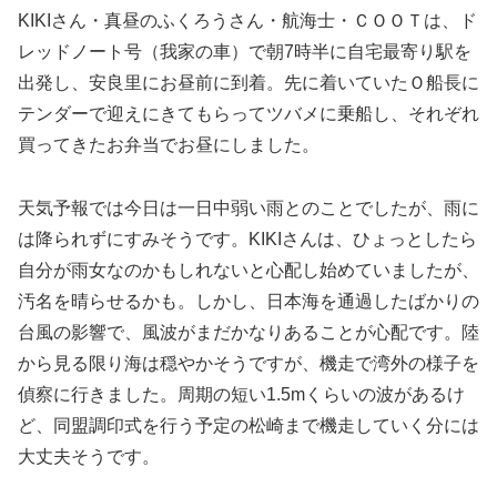
KIKIさん・真昼のふくろうさん・航海士・ＣＯＯＴは、ド
レッドノート号（我家の車）で朝7時半に自宅最寄り駅を
出発し、安良里にお昼前に到着。先に着いていたＯ船長に
テンダーで迎えにきてもらってツバメに乗船し、それぞれ
買ってきたお弁当でお昼にしました。
天気予報では今日は一日中弱い雨とのことでしたが、雨に
は降られずにすみそうです。KIKIさんは、ひょっとしたら
自分が雨女なのかもしれないと心配し始めていましたが、
汚名を晴らせるかも。しかし、日本海を通過したばかりの
台風の影響で、風波がまだかなりあることが心配です。陸
から見る限り海は穏やかそうですが、機走で湾外の様子を
偵察に行きました。周期の短い1.5mくらいの波があるけ
ど、同盟調印式を行う予定の松崎まで機走していく分には
大丈夫そうです。