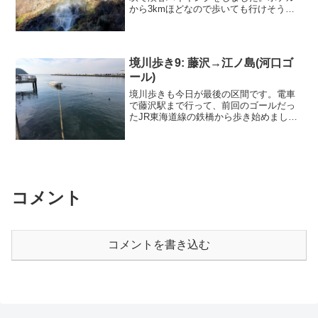
から3kmほどなので歩いても行けそうで
すが、渓谷沿いの遊歩道が往復6kmある
ので、渓谷の入り口までは車で行きまし
た。美しい人工の滝を見上げる遊歩道に
入ってまず最初に、青...
境川歩き9: 藤沢→江ノ島(河口ゴ
ール)
境川歩きも今日が最後の区間です。電車
で藤沢駅まで行って、前回のゴールだっ
たJR東海道線の鉄橋から歩き始めまし
た。すぐに大きな柏尾川が合流してきま
した。あまり馴染みのない川ですが、東
海道線に沿って戸塚駅〜大船駅の方から
流れてきた川です。海が近...
コメント
コメントを書き込む