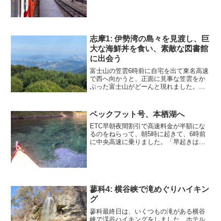
通り、お昼は、iPadと食べログで見つけ
た黒部の"魚の駅"で、海鮮ものです。さ
て、いよいよトロッ...
志摩1: 伊勢湾の島々を見渡し、巨
大な海鮮丼を食い、素敵な図書館
に出会う
富士山の笠雲6時前に自宅を出て東名高速
で西へ向かうと、正面に見事な笠雲をか
ぶった富士山がどーんと現れました。
「富士山が笠をかぶれば近いうちに雨」
との言い伝えもありますが、笠雲は、足
柄SAで朝食を食べ終わった頃には、すっ
ベックフット号、本栖湖へ
かり無くなっていました...
ETC早朝夜間割引で高速料金が半額にな
るのをねらって、朝5時に起きて、6時前
に中央高速に乗りました。「早起きは三
文の得」と言いますが、割引で得した分
から考えると1文は400円くらいになりま
す。談合坂SAで朝食にして、いろいろと
おいしそうなの...
蓼科4: 横谷峡で滝めぐりハイキン
グ
蓼科最終日は、いくつもの滝がある横谷
峡で渓谷ハイキングをしました。ホテル