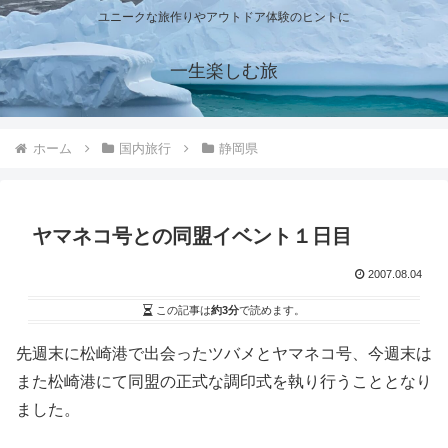
ユニークな旅作りやアウトドア体験のヒントに
一生楽しむ旅
ホーム
国内旅行
静岡県
ヤマネコ号との同盟イベント１日目
2007.08.04
この記事は
約3分
で読めます。
先週末に松崎港で出会ったツバメとヤマネコ号、今週末は
また松崎港にて同盟の正式な調印式を執り行うこととなり
ました。