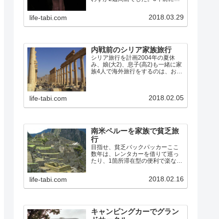
リアのパルミラ遺跡を訪れて以
来、次はペトラ遺跡を見たいと思
2018.03.29
life-tabi.com
っていたので、行き先はヨルダン
に決定。往復の航空便は既に満席
でキャンセル待ちも入らない状
況…
内戦前のシリア家族旅行
シリア旅行を計画2004年の夏休
み、娘(大2)、息子(高2)も一緒に家
族4人で海外旅行をするのは、おそ
らく最後のチャンスになるので、
想い出に残る旅をしようと、シリ
アに行くことにしました。パルミ
2018.02.05
life-tabi.com
ラの遺跡と、聖書時代からの古代
都市であるダマスカ…
南米ペルーを家族で貧乏旅
行
目指せ、貧乏バックパッカーここ
数年は、レンタカーを借りて巡っ
たり、1箇所滞在型の便利で楽な旅
が多かったので、また学生時代み
たいに列車やバスを乗り継いだり
2018.02.16
life-tabi.com
歩いたりして、安宿を探しながら
の旅をしてみたくなりました。そ
こで、今回のペルーへの旅では…
キャンピングカーでグラン