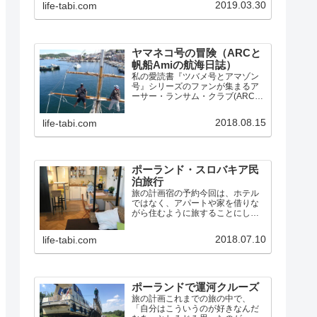
2019.03.30
life-tabi.com
的だった所などをまとめ、毎日の
写真付き航海日誌へのリンクもあ
ります。
ヤマネコ号の冒険（ARCと
帆船Amiの航海日誌）
私の愛読書『ツバメ号とアマゾン
号』シリーズのファンが集まるア
ーサー・ランサム・クラブ(ARC)
では、シリーズの第3巻『ヤマネコ
号の冒険』と第10巻『女海賊の
2018.08.15
life-tabi.com
島』に出てくるスクーナー「ヤマ
ネコ号」にそっくりな帆船Amiと出
会い、同盟し、数々の…
ポーランド・スロバキア民
泊旅行
旅の計画宿の予約今回は、ホテル
ではなく、アパートや家を借りな
がら住むように旅することにしま
した。Airbnbで宿を探すと、セカ
ンドホームのように使える「まる
2018.07.10
life-tabi.com
まる貸切」タイプでも、1泊2人で5
千円ほどなので、グダニスク4泊、
ワルシャワ3泊、ク…
ポーランドで運河クルーズ
旅の計画これまでの旅の中で、
「自分はこういうのが好きなんだ