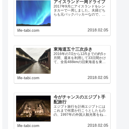
アイスランド一周ドライブ
2017年9月にアイスランドをレン
タカーで一周しました。夫婦どち
らも元バックパッカーなので、宿
の半分はユースホステルを利用し
て、食事はほとんど全て自炊で
す。宿の残りの半分は、初めて
2018.02.05
life-tabi.com
Airbnbを利用しましたが、これは
大正解でした。アイスラン…
東海道五十三次歩き
2016年の7/2から12/5までの約5ヶ
月間、週末を利用して33日間かけ
て、全長488kmの旧東海道を東京
の日本橋から53の宿場を経て京都
の三条大橋まで、夫婦で歩きまし
た。東海道歩きのまとめ（10問10
2018.02.05
life-tabi.com
答） 7/2: 日本橋→品川宿 7/…
今がチャンスのエジプト手
配旅行
エジプト旅行を計画エジプトには
これまで何度か行こうとしたもの
の、1997年の外国人観光客をねら
った無差別テロや、2011年の民主
化革命「アラブの春」など、しば
2018.02.05
life-tabi.com
らくは行けそうにないなあと思え