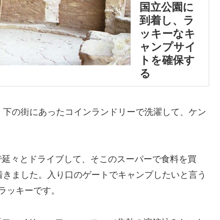
国立公園に
到着し、ラ
ッキーなキ
ャンプサイ
トを確保す
る
、下の街にあったコインランドリーで洗濯して、ケン
で延々とドライブして、そこのスーパーで食料を買
着きました。入り口のゲートでキャンプしたいと言う
ラッキーです。