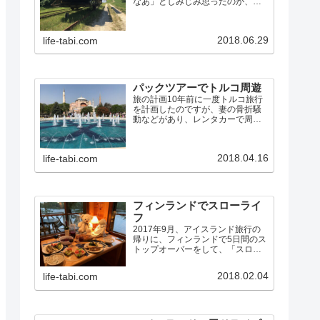
なあ」としみじみ思ったのが、英
国ノーフォークで船を借りて湖沼
地方をめぐった旅でした。その時
の旅行記に書いたように…今まで
2018.06.29
life-tabi.com
の旅行とこれは全く違っていて、
車で動き回ってB&Bに泊まるの
で…
パックツアーでトルコ周遊
旅の計画10年前に一度トルコ旅行
を計画したのですが、妻の骨折騒
動などがあり、レンタカーで周れ
る旧ユーゴスラビアに行き先を変
更しました。その後もトルコは何
度か行き先候補に上がりました
2018.04.16
life-tabi.com
が、航空券が高かったり、治安が
悪化したりで、行くチャンスに
恵…
フィンランドでスローライ
フ
2017年9月、アイスランド旅行の
帰りに、フィンランドで5日間のス
トップオーバーをして、「スロー
ライフ」を楽しんできました。フ
ィンランドは初めてだったので、
2018.02.04
life-tabi.com
前半は、普通の観光旅行です。後
半が、スローライフ体験です。大
昔、もともと人は自然の恵…