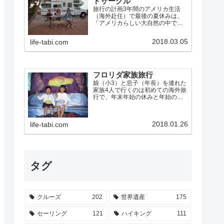
ドサークル
旅行の計画3年間のアメリカ生活
（海外赴任）で最後の夏休みは、
「アメリカらしい大自然の中でア
メリカらしく過ごす」ことにこだ
わって、キャンピングカーで「グ
2018.03.05
life-tabi.com
ランドサークル」を巡ることにし
ました。グランドサークルとは、
ネバダ州のラスベガスから、グ
ラ…
フロリダ家族旅行
娘（小3）と息子（年長）を連れた
家族4人で行くのは初めての海外旅
行で、年末年始の休みと年始のラ
スベガス出張を利用して、米国フ
ロリダに行きました。 ウォルト・
ディズニー・ワールド・リゾー
2018.01.26
life-tabi.com
ト、ユニバーサル・スタジオなど
のテーマパークを制覇 エバ…
タグ
クルーズ
202
世界遺産
175
セーリング
121
ハイキング
111