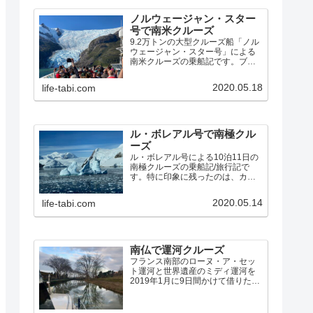
ノルウェージャン・スター
号で南米クルーズ
9.2万トンの大型クルーズ船「ノル
ウェージャン・スター号」による
南米クルーズの乗船記です。ブエ
ノスアイレスから、フォークラン
ド諸島、ホーン岬、ビーグル水
2020.05.18
life-tabi.com
道、マゼラン海峡、パタゴニア・
フィヨルドを経由して、サンティ
アゴ までの14泊15日の素晴らしい
クルーズでした。
ル・ボレアル号で南極クル
ーズ
ル・ボレアル号による10泊11日の
南極クルーズの乗船記/旅行記で
す。特に印象に残ったのは、カヤ
ックで氷海を漕いだこと、ペンギ
ンの営巣地、パラダイス湾でアザ
2020.05.14
life-tabi.com
ラシを間近に見たゾディアック・
クルーズ、ルメール海峡の氷河と
氷山の絶景、ネコ港のクレバ…
南仏で運河クルーズ
フランス南部のローヌ・ア・セッ
ト運河と世界遺産のミディ運河を
2019年1月に9日間かけて借りたボ
ートでクルーズしました。寒いオ
フシーズンに行くことになった経
緯、予定と実際の航路、特に印象