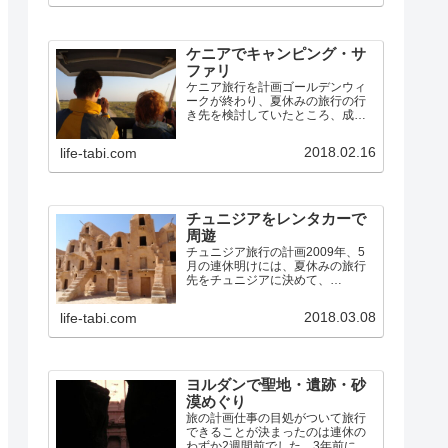
る事件が何かしら起きていまし
た。まだ不安なイメージは…
ケニアでキャンピング・サ
ファリ
ケニア旅行を計画ゴールデンウィ
ークが終わり、夏休みの旅行の行
き先を検討していたところ、成
田〜ナイロビの航空券が、お盆の
週でも10万円しない料金であった
2018.02.16
life-tabi.com
ので、ケニアに行くことにしまし
た。中国南方航空の広州乗継便で
す。（ちなみに、広州〜ナイロ
ビ…
チュニジアをレンタカーで
周遊
チュニジア旅行の計画2009年、5
月の連休明けには、夏休みの旅行
先をチュニジアに決めて、
7/24(金)〜8/2(日)で、エミレーツ航
空のドバイ経由チュニス往復便を
2018.03.08
life-tabi.com
予約しました。アフリカ大陸は、
私も妻も初めてです。その航空券
のキャンセル料が発…
ヨルダンで聖地・遺跡・砂
漠めぐり
旅の計画仕事の目処がついて旅行
できることが決まったのは連休の
わずか2週間前でした。3年前にシ