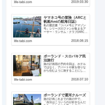
2019.03.30
life-tabi.com
的だった所などをまとめ、毎日の
写真付き航海日誌へのリンクもあ
ります。
ヤマネコ号の冒険（ARCと
帆船Amiの航海日誌）
私の愛読書『ツバメ号とアマゾン
号』シリーズのファンが集まるア
ーサー・ランサム・クラブ(ARC)
では、シリーズの第3巻『ヤマネコ
号の冒険』と第10巻『女海賊の
2018.08.15
life-tabi.com
島』に出てくるスクーナー「ヤマ
ネコ号」にそっくりな帆船Amiと出
会い、同盟し、数々の…
ポーランド・スロバキア民
泊旅行
旅の計画宿の予約今回は、ホテル
ではなく、アパートや家を借りな
がら住むように旅することにしま
した。Airbnbで宿を探すと、セカ
ンドホームのように使える「まる
2018.07.10
life-tabi.com
まる貸切」タイプでも、1泊2人で5
千円ほどなので、グダニスク4泊、
ワルシャワ3泊、ク…
ポーランドで運河クルーズ
旅の計画これまでの旅の中で、
「自分はこういうのが好きなんだ