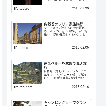
リアのパルミラ遺跡を訪れて以
来、次はペトラ遺跡を見たいと思
2018.03.29
life-tabi.com
っていたので、行き先はヨルダン
に決定。往復の航空便は既に満席
でキャンセル待ちも入らない状
況…
内戦前のシリア家族旅行
シリア旅行を計画2004年の夏休
み、娘(大2)、息子(高2)も一緒に家
族4人で海外旅行をするのは、おそ
らく最後のチャンスになるので、
想い出に残る旅をしようと、シリ
アに行くことにしました。パルミ
2018.02.05
life-tabi.com
ラの遺跡と、聖書時代からの古代
都市であるダマスカ…
南米ペルーを家族で貧乏旅
行
目指せ、貧乏バックパッカーここ
数年は、レンタカーを借りて巡っ
たり、1箇所滞在型の便利で楽な旅
が多かったので、また学生時代み
たいに列車やバスを乗り継いだり
2018.02.16
life-tabi.com
歩いたりして、安宿を探しながら
の旅をしてみたくなりました。そ
こで、今回のペルーへの旅では…
キャンピングカーでグラン