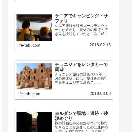
る事件が何かしら起きていまし
た。まだ不安なイメージは…
ケニアでキャンピング・サ
ファリ
ケニア旅行を計画ゴールデンウィ
ークが終わり、夏休みの旅行の行
き先を検討していたところ、成
田〜ナイロビの航空券が、お盆の
週でも10万円しない料金であった
2018.02.16
life-tabi.com
ので、ケニアに行くことにしまし
た。中国南方航空の広州乗継便で
す。（ちなみに、広州〜ナイロ
ビ…
チュニジアをレンタカーで
周遊
チュニジア旅行の計画2009年、5
月の連休明けには、夏休みの旅行
先をチュニジアに決めて、
7/24(金)〜8/2(日)で、エミレーツ航
空のドバイ経由チュニス往復便を
2018.03.08
life-tabi.com
予約しました。アフリカ大陸は、
私も妻も初めてです。その航空券
のキャンセル料が発…
ヨルダンで聖地・遺跡・砂
漠めぐり
旅の計画仕事の目処がついて旅行
できることが決まったのは連休の
わずか2週間前でした。3年前にシ