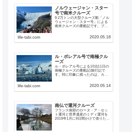
ノルウェージャン・スター
号で南米クルーズ
9.2万トンの大型クルーズ船「ノル
ウェージャン・スター号」による
南米クルーズの乗船記です。ブエ
ノスアイレスから、フォークラン
ド諸島、ホーン岬、ビーグル水
2020.05.18
life-tabi.com
道、マゼラン海峡、パタゴニア・
フィヨルドを経由して、サンティ
アゴ までの14泊15日の素晴らしい
クルーズでした。
ル・ボレアル号で南極クル
ーズ
ル・ボレアル号による10泊11日の
南極クルーズの乗船記/旅行記で
す。特に印象に残ったのは、カヤ
ックで氷海を漕いだこと、ペンギ
ンの営巣地、パラダイス湾でアザ
2020.05.14
life-tabi.com
ラシを間近に見たゾディアック・
クルーズ、ルメール海峡の氷河と
氷山の絶景、ネコ港のクレバ…
南仏で運河クルーズ
フランス南部のローヌ・ア・セッ
ト運河と世界遺産のミディ運河を
2019年1月に9日間かけて借りたボ
ートでクルーズしました。寒いオ
フシーズンに行くことになった経
緯、予定と実際の航路、特に印象