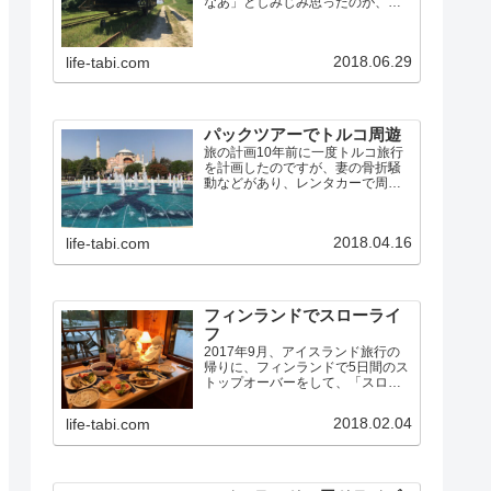
なあ」としみじみ思ったのが、英
国ノーフォークで船を借りて湖沼
地方をめぐった旅でした。その時
の旅行記に書いたように…今まで
2018.06.29
life-tabi.com
の旅行とこれは全く違っていて、
車で動き回ってB&Bに泊まるの
で…
パックツアーでトルコ周遊
旅の計画10年前に一度トルコ旅行
を計画したのですが、妻の骨折騒
動などがあり、レンタカーで周れ
る旧ユーゴスラビアに行き先を変
更しました。その後もトルコは何
度か行き先候補に上がりました
2018.04.16
life-tabi.com
が、航空券が高かったり、治安が
悪化したりで、行くチャンスに
恵…
フィンランドでスローライ
フ
2017年9月、アイスランド旅行の
帰りに、フィンランドで5日間のス
トップオーバーをして、「スロー
ライフ」を楽しんできました。フ
ィンランドは初めてだったので、
2018.02.04
life-tabi.com
前半は、普通の観光旅行です。後
半が、スローライフ体験です。大
昔、もともと人は自然の恵…