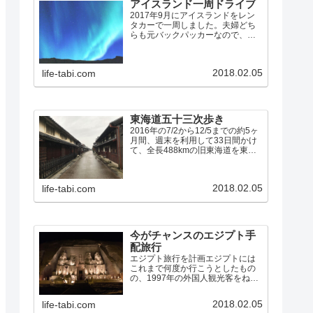
アイスランド一周ドライブ
2017年9月にアイスランドをレン
タカーで一周しました。夫婦どち
らも元バックパッカーなので、宿
の半分はユースホステルを利用し
て、食事はほとんど全て自炊で
す。宿の残りの半分は、初めて
2018.02.05
life-tabi.com
Airbnbを利用しましたが、これは
大正解でした。アイスラン…
東海道五十三次歩き
2016年の7/2から12/5までの約5ヶ
月間、週末を利用して33日間かけ
て、全長488kmの旧東海道を東京
の日本橋から53の宿場を経て京都
の三条大橋まで、夫婦で歩きまし
た。東海道歩きのまとめ（10問10
2018.02.05
life-tabi.com
答） 7/2: 日本橋→品川宿 7/…
今がチャンスのエジプト手
配旅行
エジプト旅行を計画エジプトには
これまで何度か行こうとしたもの
の、1997年の外国人観光客をねら
った無差別テロや、2011年の民主
化革命「アラブの春」など、しば
2018.02.05
life-tabi.com
らくは行けそうにないなあと思え