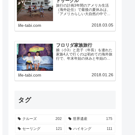
ドサークル
旅行の計画3年間のアメリカ生活
（海外赴任）で最後の夏休みは、
「アメリカらしい大自然の中でア
メリカらしく過ごす」ことにこだ
わって、キャンピングカーで「グ
2018.03.05
life-tabi.com
ランドサークル」を巡ることにし
ました。グランドサークルとは、
ネバダ州のラスベガスから、グ
ラ…
フロリダ家族旅行
娘（小3）と息子（年長）を連れた
家族4人で行くのは初めての海外旅
行で、年末年始の休みと年始のラ
スベガス出張を利用して、米国フ
ロリダに行きました。 ウォルト・
ディズニー・ワールド・リゾー
2018.01.26
life-tabi.com
ト、ユニバーサル・スタジオなど
のテーマパークを制覇 エバ…
タグ
クルーズ
202
世界遺産
175
セーリング
121
ハイキング
111