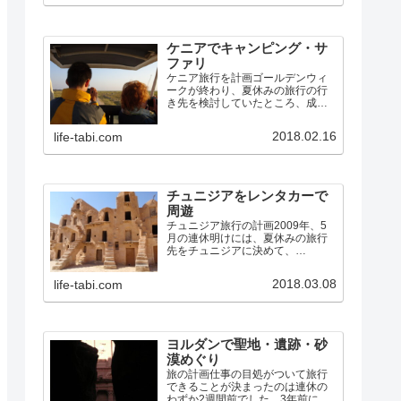
る事件が何かしら起きていまし
た。まだ不安なイメージは…
ケニアでキャンピング・サ
ファリ
ケニア旅行を計画ゴールデンウィ
ークが終わり、夏休みの旅行の行
き先を検討していたところ、成
田〜ナイロビの航空券が、お盆の
週でも10万円しない料金であった
2018.02.16
life-tabi.com
ので、ケニアに行くことにしまし
た。中国南方航空の広州乗継便で
す。（ちなみに、広州〜ナイロ
ビ…
チュニジアをレンタカーで
周遊
チュニジア旅行の計画2009年、5
月の連休明けには、夏休みの旅行
先をチュニジアに決めて、
7/24(金)〜8/2(日)で、エミレーツ航
空のドバイ経由チュニス往復便を
2018.03.08
life-tabi.com
予約しました。アフリカ大陸は、
私も妻も初めてです。その航空券
のキャンセル料が発…
ヨルダンで聖地・遺跡・砂
漠めぐり
旅の計画仕事の目処がついて旅行
できることが決まったのは連休の
わずか2週間前でした。3年前にシ