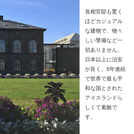
首相官邸も驚く
ほどカジュアル
な建物で、物々
しい警備など一
切ありません。
日本以上に治安
が良く、5年連続
で世界で最も平
和な国とされた
アイスランドら
しくて素敵で
す。