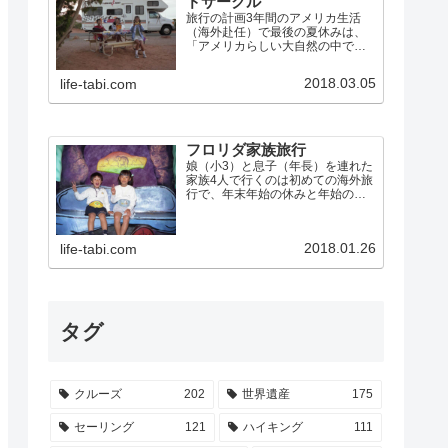
ドサークル
旅行の計画3年間のアメリカ生活
（海外赴任）で最後の夏休みは、
「アメリカらしい大自然の中でア
メリカらしく過ごす」ことにこだ
わって、キャンピングカーで「グ
2018.03.05
life-tabi.com
ランドサークル」を巡ることにし
ました。グランドサークルとは、
ネバダ州のラスベガスから、グ
ラ…
フロリダ家族旅行
娘（小3）と息子（年長）を連れた
家族4人で行くのは初めての海外旅
行で、年末年始の休みと年始のラ
スベガス出張を利用して、米国フ
ロリダに行きました。 ウォルト・
ディズニー・ワールド・リゾー
2018.01.26
life-tabi.com
ト、ユニバーサル・スタジオなど
のテーマパークを制覇 エバ…
タグ
クルーズ
202
世界遺産
175
セーリング
121
ハイキング
111