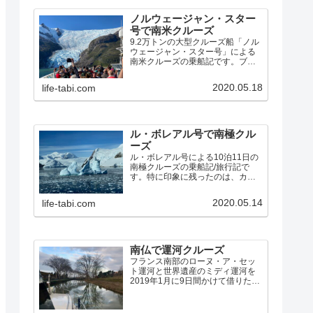
ノルウェージャン・スター
号で南米クルーズ
9.2万トンの大型クルーズ船「ノル
ウェージャン・スター号」による
南米クルーズの乗船記です。ブエ
ノスアイレスから、フォークラン
ド諸島、ホーン岬、ビーグル水
2020.05.18
life-tabi.com
道、マゼラン海峡、パタゴニア・
フィヨルドを経由して、サンティ
アゴ までの14泊15日の素晴らしい
クルーズでした。
ル・ボレアル号で南極クル
ーズ
ル・ボレアル号による10泊11日の
南極クルーズの乗船記/旅行記で
す。特に印象に残ったのは、カヤ
ックで氷海を漕いだこと、ペンギ
ンの営巣地、パラダイス湾でアザ
2020.05.14
life-tabi.com
ラシを間近に見たゾディアック・
クルーズ、ルメール海峡の氷河と
氷山の絶景、ネコ港のクレバ…
南仏で運河クルーズ
フランス南部のローヌ・ア・セッ
ト運河と世界遺産のミディ運河を
2019年1月に9日間かけて借りたボ
ートでクルーズしました。寒いオ
フシーズンに行くことになった経
緯、予定と実際の航路、特に印象