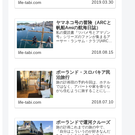
2019.03.30
life-tabi.com
的だった所などをまとめ、毎日の
写真付き航海日誌へのリンクもあ
ります。
ヤマネコ号の冒険（ARCと
帆船Amiの航海日誌）
私の愛読書『ツバメ号とアマゾン
号』シリーズのファンが集まるア
ーサー・ランサム・クラブ(ARC)
では、シリーズの第3巻『ヤマネコ
号の冒険』と第10巻『女海賊の
2018.08.15
life-tabi.com
島』に出てくるスクーナー「ヤマ
ネコ号」にそっくりな帆船Amiと出
会い、同盟し、数々の…
ポーランド・スロバキア民
泊旅行
旅の計画宿の予約今回は、ホテル
ではなく、アパートや家を借りな
がら住むように旅することにしま
した。Airbnbで宿を探すと、セカ
ンドホームのように使える「まる
2018.07.10
life-tabi.com
まる貸切」タイプでも、1泊2人で5
千円ほどなので、グダニスク4泊、
ワルシャワ3泊、ク…
ポーランドで運河クルーズ
旅の計画これまでの旅の中で、
「自分はこういうのが好きなんだ