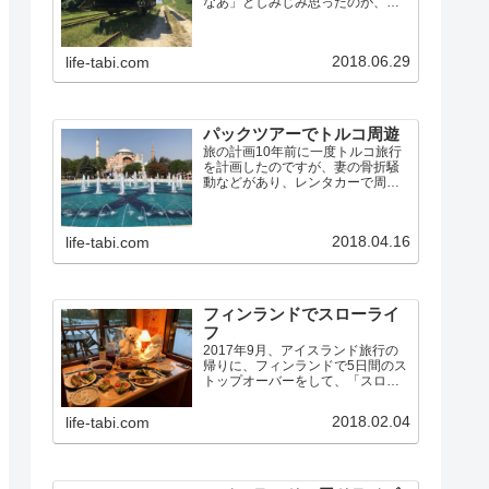
なあ」としみじみ思ったのが、英
国ノーフォークで船を借りて湖沼
地方をめぐった旅でした。その時
の旅行記に書いたように…今まで
2018.06.29
life-tabi.com
の旅行とこれは全く違っていて、
車で動き回ってB&Bに泊まるの
で…
パックツアーでトルコ周遊
旅の計画10年前に一度トルコ旅行
を計画したのですが、妻の骨折騒
動などがあり、レンタカーで周れ
る旧ユーゴスラビアに行き先を変
更しました。その後もトルコは何
度か行き先候補に上がりました
2018.04.16
life-tabi.com
が、航空券が高かったり、治安が
悪化したりで、行くチャンスに
恵…
フィンランドでスローライ
フ
2017年9月、アイスランド旅行の
帰りに、フィンランドで5日間のス
トップオーバーをして、「スロー
ライフ」を楽しんできました。フ
ィンランドは初めてだったので、
2018.02.04
life-tabi.com
前半は、普通の観光旅行です。後
半が、スローライフ体験です。大
昔、もともと人は自然の恵…