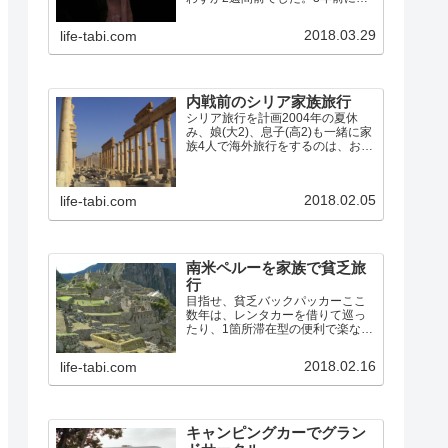
リアのパルミラ遺跡を訪れて以
来、次はペトラ遺跡を見たいと思
2018.03.29
life-tabi.com
っていたので、行き先はヨルダン
に決定。往復の航空便は既に満席
でキャンセル待ちも入らない状
況…
内戦前のシリア家族旅行
シリア旅行を計画2004年の夏休
み、娘(大2)、息子(高2)も一緒に家
族4人で海外旅行をするのは、おそ
らく最後のチャンスになるので、
想い出に残る旅をしようと、シリ
アに行くことにしました。パルミ
2018.02.05
life-tabi.com
ラの遺跡と、聖書時代からの古代
都市であるダマスカ…
南米ペルーを家族で貧乏旅
行
目指せ、貧乏バックパッカーここ
数年は、レンタカーを借りて巡っ
たり、1箇所滞在型の便利で楽な旅
が多かったので、また学生時代み
たいに列車やバスを乗り継いだり
2018.02.16
life-tabi.com
歩いたりして、安宿を探しながら
の旅をしてみたくなりました。そ
こで、今回のペルーへの旅では…
キャンピングカーでグラン