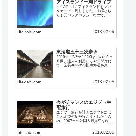
アイスランド一周ドライブ
2017年9月にアイスランドをレン
タカーで一周しました。夫婦どち
らも元バックパッカーなので、宿
の半分はユースホステルを利用し
て、食事はほとんど全て自炊で
す。宿の残りの半分は、初めて
2018.02.05
life-tabi.com
Airbnbを利用しましたが、これは
大正解でした。アイスラン…
東海道五十三次歩き
2016年の7/2から12/5までの約5ヶ
月間、週末を利用して33日間かけ
て、全長488kmの旧東海道を東京
の日本橋から53の宿場を経て京都
の三条大橋まで、夫婦で歩きまし
た。東海道歩きのまとめ（10問10
2018.02.05
life-tabi.com
答） 7/2: 日本橋→品川宿 7/…
今がチャンスのエジプト手
配旅行
エジプト旅行を計画エジプトには
これまで何度か行こうとしたもの
の、1997年の外国人観光客をねら
った無差別テロや、2011年の民主
化革命「アラブの春」など、しば
2018.02.05
life-tabi.com
らくは行けそうにないなあと思え