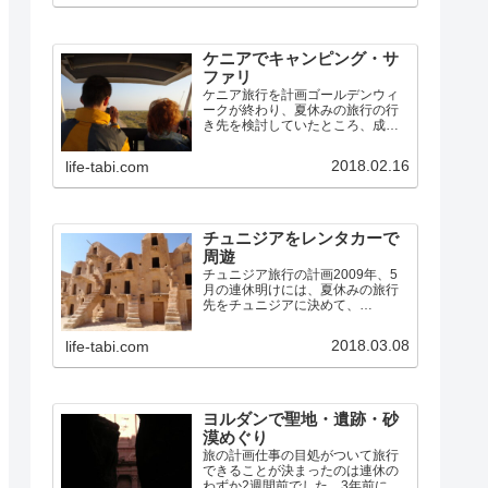
る事件が何かしら起きていまし
た。まだ不安なイメージは…
ケニアでキャンピング・サ
ファリ
ケニア旅行を計画ゴールデンウィ
ークが終わり、夏休みの旅行の行
き先を検討していたところ、成
田〜ナイロビの航空券が、お盆の
週でも10万円しない料金であった
2018.02.16
life-tabi.com
ので、ケニアに行くことにしまし
た。中国南方航空の広州乗継便で
す。（ちなみに、広州〜ナイロ
ビ…
チュニジアをレンタカーで
周遊
チュニジア旅行の計画2009年、5
月の連休明けには、夏休みの旅行
先をチュニジアに決めて、
7/24(金)〜8/2(日)で、エミレーツ航
空のドバイ経由チュニス往復便を
2018.03.08
life-tabi.com
予約しました。アフリカ大陸は、
私も妻も初めてです。その航空券
のキャンセル料が発…
ヨルダンで聖地・遺跡・砂
漠めぐり
旅の計画仕事の目処がついて旅行
できることが決まったのは連休の
わずか2週間前でした。3年前にシ