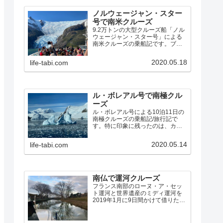
ノルウェージャン・スター
号で南米クルーズ
9.2万トンの大型クルーズ船「ノル
ウェージャン・スター号」による
南米クルーズの乗船記です。ブエ
ノスアイレスから、フォークラン
ド諸島、ホーン岬、ビーグル水
2020.05.18
life-tabi.com
道、マゼラン海峡、パタゴニア・
フィヨルドを経由して、サンティ
アゴ までの14泊15日の素晴らしい
クルーズでした。
ル・ボレアル号で南極クル
ーズ
ル・ボレアル号による10泊11日の
南極クルーズの乗船記/旅行記で
す。特に印象に残ったのは、カヤ
ックで氷海を漕いだこと、ペンギ
ンの営巣地、パラダイス湾でアザ
2020.05.14
life-tabi.com
ラシを間近に見たゾディアック・
クルーズ、ルメール海峡の氷河と
氷山の絶景、ネコ港のクレバ…
南仏で運河クルーズ
フランス南部のローヌ・ア・セッ
ト運河と世界遺産のミディ運河を
2019年1月に9日間かけて借りたボ
ートでクルーズしました。寒いオ
フシーズンに行くことになった経
緯、予定と実際の航路、特に印象