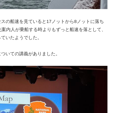
スの船速を見ていると17ノットから8ノットに落ち
先案内人が乗船する時よりもずっと船速を落として、
っていたようでした。
についての講義がありました。