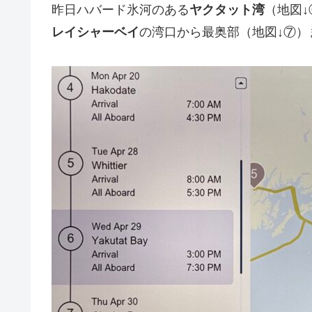
昨日ハバード氷河のある
ヤクタット湾
（地図
レイシャーベイ
の湾口から最奥部（地図↓⑦）