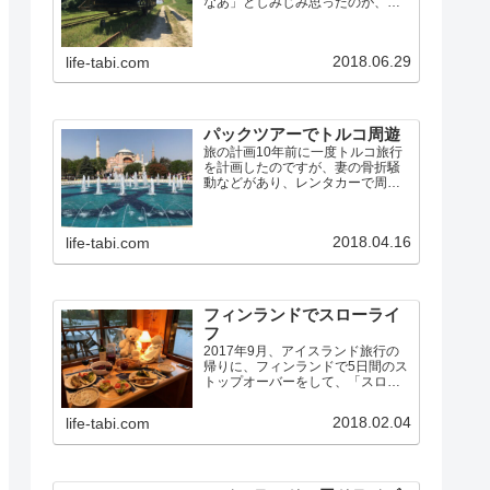
なあ」としみじみ思ったのが、英
国ノーフォークで船を借りて湖沼
地方をめぐった旅でした。その時
の旅行記に書いたように…今まで
2018.06.29
life-tabi.com
の旅行とこれは全く違っていて、
車で動き回ってB&Bに泊まるの
で…
パックツアーでトルコ周遊
旅の計画10年前に一度トルコ旅行
を計画したのですが、妻の骨折騒
動などがあり、レンタカーで周れ
る旧ユーゴスラビアに行き先を変
更しました。その後もトルコは何
度か行き先候補に上がりました
2018.04.16
life-tabi.com
が、航空券が高かったり、治安が
悪化したりで、行くチャンスに
恵…
フィンランドでスローライ
フ
2017年9月、アイスランド旅行の
帰りに、フィンランドで5日間のス
トップオーバーをして、「スロー
ライフ」を楽しんできました。フ
ィンランドは初めてだったので、
2018.02.04
life-tabi.com
前半は、普通の観光旅行です。後
半が、スローライフ体験です。大
昔、もともと人は自然の恵…