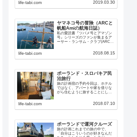
2019.03.30
life-tabi.com
的だった所などをまとめ、毎日の
写真付き航海日誌へのリンクもあ
ります。
ヤマネコ号の冒険（ARCと
帆船Amiの航海日誌）
私の愛読書『ツバメ号とアマゾン
号』シリーズのファンが集まるア
ーサー・ランサム・クラブ(ARC)
では、シリーズの第3巻『ヤマネコ
号の冒険』と第10巻『女海賊の
2018.08.15
life-tabi.com
島』に出てくるスクーナー「ヤマ
ネコ号」にそっくりな帆船Amiと出
会い、同盟し、数々の…
ポーランド・スロバキア民
泊旅行
旅の計画宿の予約今回は、ホテル
ではなく、アパートや家を借りな
がら住むように旅することにしま
した。Airbnbで宿を探すと、セカ
ンドホームのように使える「まる
2018.07.10
life-tabi.com
まる貸切」タイプでも、1泊2人で5
千円ほどなので、グダニスク4泊、
ワルシャワ3泊、ク…
ポーランドで運河クルーズ
旅の計画これまでの旅の中で、
「自分はこういうのが好きなんだ