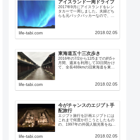
アイスランド一周ドライブ
2017年9月にアイスランドをレン
タカーで一周しました。夫婦どち
らも元バックパッカーなので、宿
の半分はユースホステルを利用し
て、食事はほとんど全て自炊で
す。宿の残りの半分は、初めて
2018.02.05
life-tabi.com
Airbnbを利用しましたが、これは
大正解でした。アイスラン…
東海道五十三次歩き
2016年の7/2から12/5までの約5ヶ
月間、週末を利用して33日間かけ
て、全長488kmの旧東海道を東京
の日本橋から53の宿場を経て京都
の三条大橋まで、夫婦で歩きまし
た。東海道歩きのまとめ（10問10
2018.02.05
life-tabi.com
答） 7/2: 日本橋→品川宿 7/…
今がチャンスのエジプト手
配旅行
エジプト旅行を計画エジプトには
これまで何度か行こうとしたもの
の、1997年の外国人観光客をねら
った無差別テロや、2011年の民主
化革命「アラブの春」など、しば
2018.02.05
life-tabi.com
らくは行けそうにないなあと思え