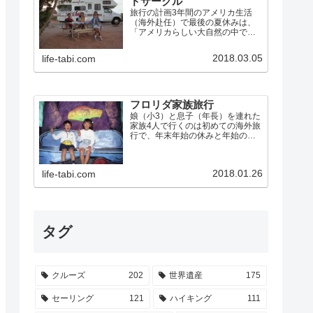
ドサークル
旅行の計画3年間のアメリカ生活
（海外赴任）で最後の夏休みは、
「アメリカらしい大自然の中でア
メリカらしく過ごす」ことにこだ
わって、キャンピングカーで「グ
2018.03.05
life-tabi.com
ランドサークル」を巡ることにし
ました。グランドサークルとは、
ネバダ州のラスベガスから、グ
ラ…
フロリダ家族旅行
娘（小3）と息子（年長）を連れた
家族4人で行くのは初めての海外旅
行で、年末年始の休みと年始のラ
スベガス出張を利用して、米国フ
ロリダに行きました。 ウォルト・
ディズニー・ワールド・リゾー
2018.01.26
life-tabi.com
ト、ユニバーサル・スタジオなど
のテーマパークを制覇 エバ…
タグ
クルーズ
202
世界遺産
175
セーリング
121
ハイキング
111