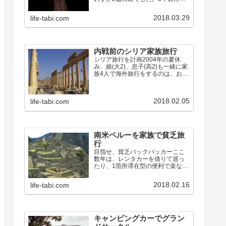
リアのパルミラ遺跡を訪れて以
来、次はペトラ遺跡を見たいと思
2018.03.29
life-tabi.com
っていたので、行き先はヨルダン
に決定。往復の航空便は既に満席
でキャンセル待ちも入らない状
況…
内戦前のシリア家族旅行
シリア旅行を計画2004年の夏休
み、娘(大2)、息子(高2)も一緒に家
族4人で海外旅行をするのは、おそ
らく最後のチャンスになるので、
想い出に残る旅をしようと、シリ
アに行くことにしました。パルミ
2018.02.05
life-tabi.com
ラの遺跡と、聖書時代からの古代
都市であるダマスカ…
南米ペルーを家族で貧乏旅
行
目指せ、貧乏バックパッカーここ
数年は、レンタカーを借りて巡っ
たり、1箇所滞在型の便利で楽な旅
が多かったので、また学生時代み
たいに列車やバスを乗り継いだり
2018.02.16
life-tabi.com
歩いたりして、安宿を探しながら
の旅をしてみたくなりました。そ
こで、今回のペルーへの旅では…
キャンピングカーでグラン