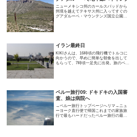
ニューメキシコ州のカールスバッドから
州境を越えてテキサス州に入ってすぐの
グアダルーペ・マウンテンズ国立公園で
ハイキングをしました。まずはMcKittrick
という渓谷の入口にある1周1.6kmのトレ
イルを歩きました。振り返ると、遠く
延々と地...
イラン最終日
KIKIさんは、16時頃の飛行機でトルコに
向かうので、早めに簡単な朝食を出して
もらって、7時頃一足先に出発。旅のペー
スもこだわりも最高の旅仲間だった。 我
が家は、付近を散歩して、8時に朝食をい
ただいた後、お気に入りのエマーム広場
にまた行った...
ペルー旅行09: ドキドキの入国審
査、娘は病院へ
→ペルー旅行トップページへリマ→ニュ
ーヨーク直行便で帰国これまでの家族旅
行で最もハードだったペルー旅行の最後
の日を迎えました。後は、（当時、海外
赴任中で住んでいた）ニューヨーク郊外
の自宅に帰るだけです。しかし、娘が昨
日から体調を崩しているた...