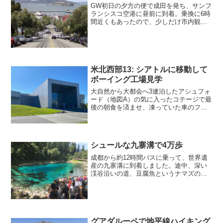
GW初日の夕方の便で成田を発ち、サンフ
ランシスコ空港に昼前に到着。乗換に6時
間近くもあったので、少しだけ市内観光
をしました。ケーブルカーの始発駅は大
行列だったので、途中まで坂を上って歩
いた所から乗車し、フィッシャーマンズ
ワーフまで行ってお昼...
米北西部13: シアトルに移動して
ボーイング工場見学
大自然から大都会へ3連泊したアシュフォ
ード（地図A）の気に入ったコテージで最
後の朝食を済ませ、凍っていた車のフロ
ントガラスにぬるま湯をかけて、8時前に
出発しました。国立公園をめぐる大自然
の観光は昨日で終わり、今日明日はシア
トルの市街観光です...
シュールな九寨溝で4万歩
成都から約12時間バスに乗って、世界遺
産の九寨溝に到着しました。途中、深い
渓谷沿いの道、豆腐魚というナマズのよ
うな魚料理のお店ばかりの街、真っ白で
モフモフなヤク、ラベンダー畑、黄金の
屋根の寺院、チベット風の家や飾り付け
など、移り変わる景色を...
グアダルーペで地平線ハイキング