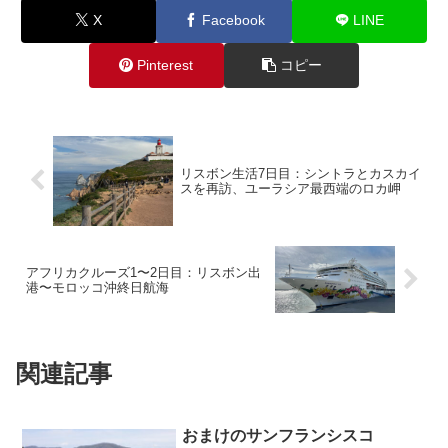
X
Facebook
LINE
Pinterest
コピー
リスボン生活7日目：シントラとカスカイ
スを再訪、ユーラシア最西端のロカ岬
アフリカクルーズ1〜2日目：リスボン出
港〜モロッコ沖終日航海
関連記事
おまけのサンフランシスコ