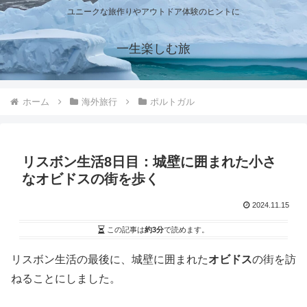
ユニークな旅作りやアウトドア体験のヒントに
一生楽しむ旅
ホーム
海外旅行
ポルトガル
リスボン生活8日目：城壁に囲まれた小さ
なオビドスの街を歩く
2024.11.15
この記事は
約3分
で読めます。
リスボン生活の最後に、城壁に囲まれた
オビドス
の街を訪
ねることにしました。