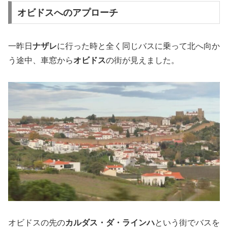
オビドスへのアプローチ
一昨日
ナザレ
に行った時と全く同じバスに乗って北へ向か
う途中、車窓から
オビドス
の街が見えました。
オビドスの先の
カルダス・ダ・ラインハ
という街でバスを