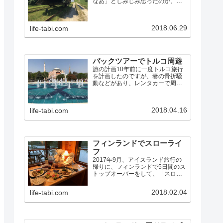
なあ」としみじみ思ったのが、英
国ノーフォークで船を借りて湖沼
地方をめぐった旅でした。その時
の旅行記に書いたように…今まで
2018.06.29
life-tabi.com
の旅行とこれは全く違っていて、
車で動き回ってB&Bに泊まるの
で…
パックツアーでトルコ周遊
旅の計画10年前に一度トルコ旅行
を計画したのですが、妻の骨折騒
動などがあり、レンタカーで周れ
る旧ユーゴスラビアに行き先を変
更しました。その後もトルコは何
度か行き先候補に上がりました
2018.04.16
life-tabi.com
が、航空券が高かったり、治安が
悪化したりで、行くチャンスに
恵…
フィンランドでスローライ
フ
2017年9月、アイスランド旅行の
帰りに、フィンランドで5日間のス
トップオーバーをして、「スロー
ライフ」を楽しんできました。フ
ィンランドは初めてだったので、
2018.02.04
life-tabi.com
前半は、普通の観光旅行です。後
半が、スローライフ体験です。大
昔、もともと人は自然の恵…