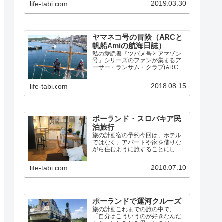
2019.03.30
life-tabi.com
的だった所などをまとめ、毎日の
写真付き航海日誌へのリンクもあ
ります。
ヤマネコ号の冒険（ARCと
帆船Amiの航海日誌）
私の愛読書『ツバメ号とアマゾン
号』シリーズのファンが集まるア
ーサー・ランサム・クラブ(ARC)
では、シリーズの第3巻『ヤマネコ
号の冒険』と第10巻『女海賊の
2018.08.15
life-tabi.com
島』に出てくるスクーナー「ヤマ
ネコ号」にそっくりな帆船Amiと出
会い、同盟し、数々の…
ポーランド・スロバキア民
泊旅行
旅の計画宿の予約今回は、ホテル
ではなく、アパートや家を借りな
がら住むように旅することにしま
した。Airbnbで宿を探すと、セカ
ンドホームのように使える「まる
2018.07.10
life-tabi.com
まる貸切」タイプでも、1泊2人で5
千円ほどなので、グダニスク4泊、
ワルシャワ3泊、ク…
ポーランドで運河クルーズ
旅の計画これまでの旅の中で、
「自分はこういうのが好きなんだ