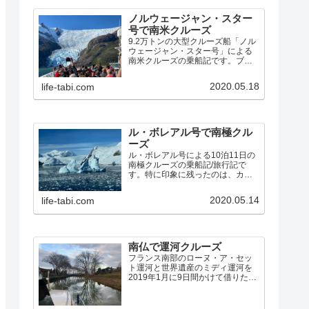
ノルウェージャン・スター
号で南米クルーズ
9.2万トンの大型クルーズ船「ノル
ウェージャン・スター号」による
南米クルーズの乗船記です。ブエ
ノスアイレスから、フォークラン
ド諸島、ホーン岬、ビーグル水
2020.05.18
life-tabi.com
道、マゼラン海峡、パタゴニア・
フィヨルドを経由して、サンティ
アゴ までの14泊15日の素晴らしい
クルーズでした。
ル・ボレアル号で南極クル
ーズ
ル・ボレアル号による10泊11日の
南極クルーズの乗船記/旅行記で
す。特に印象に残ったのは、カヤ
ックで氷海を漕いだこと、ペンギ
ンの営巣地、パラダイス湾でアザ
2020.05.14
life-tabi.com
ラシを間近に見たゾディアック・
クルーズ、ルメール海峡の氷河と
氷山の絶景、ネコ港のクレバ…
南仏で運河クルーズ
フランス南部のローヌ・ア・セッ
ト運河と世界遺産のミディ運河を
2019年1月に9日間かけて借りたボ
ートでクルーズしました。寒いオ
フシーズンに行くことになった経
緯、予定と実際の航路、特に印象