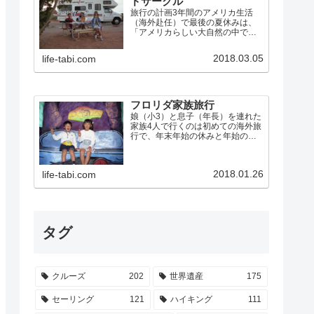
ドサークル
旅行の計画3年間のアメリカ生活
（海外赴任）で最後の夏休みは、
「アメリカらしい大自然の中でア
メリカらしく過ごす」ことにこだ
わって、キャンピングカーで「グ
2018.03.05
life-tabi.com
ランドサークル」を巡ることにし
ました。グランドサークルとは、
ネバダ州のラスベガスから、グ
ラ…
フロリダ家族旅行
娘（小3）と息子（年長）を連れた
家族4人で行くのは初めての海外旅
行で、年末年始の休みと年始のラ
スベガス出張を利用して、米国フ
ロリダに行きました。 ウォルト・
ディズニー・ワールド・リゾー
2018.01.26
life-tabi.com
ト、ユニバーサル・スタジオなど
のテーマパークを制覇 エバ…
タグ
クルーズ
202
世界遺産
175
セーリング
121
ハイキング
111