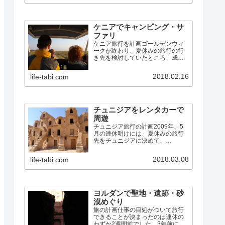
る事件が何かしら起きていまし
た。まだ不安なイメージは…
ケニアでキャンピング・サ
ファリ
ケニア旅行を計画ゴールデンウィ
ークが終わり、夏休みの旅行の行
き先を検討していたところ、成
田〜ナイロビの航空券が、お盆の
週でも10万円しない料金であった
2018.02.16
life-tabi.com
ので、ケニアに行くことにしまし
た。中国南方航空の広州乗継便で
す。（ちなみに、広州〜ナイロ
ビ…
チュニジアをレンタカーで
周遊
チュニジア旅行の計画2009年、5
月の連休明けには、夏休みの旅行
先をチュニジアに決めて、
7/24(金)〜8/2(日)で、エミレーツ航
空のドバイ経由チュニス往復便を
2018.03.08
life-tabi.com
予約しました。アフリカ大陸は、
私も妻も初めてです。その航空券
のキャンセル料が発…
ヨルダンで聖地・遺跡・砂
漠めぐり
旅の計画仕事の目処がついて旅行
できることが決まったのは連休の
わずか2週間前でした。3年前にシ