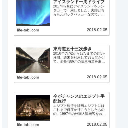
アイスランド一周ドライブ
2017年9月にアイスランドをレン
タカーで一周しました。夫婦どち
らも元バックパッカーなので、宿
の半分はユースホステルを利用し
て、食事はほとんど全て自炊で
す。宿の残りの半分は、初めて
2018.02.05
life-tabi.com
Airbnbを利用しましたが、これは
大正解でした。アイスラン…
東海道五十三次歩き
2016年の7/2から12/5までの約5ヶ
月間、週末を利用して33日間かけ
て、全長488kmの旧東海道を東京
の日本橋から53の宿場を経て京都
の三条大橋まで、夫婦で歩きまし
た。東海道歩きのまとめ（10問10
2018.02.05
life-tabi.com
答） 7/2: 日本橋→品川宿 7/…
今がチャンスのエジプト手
配旅行
エジプト旅行を計画エジプトには
これまで何度か行こうとしたもの
の、1997年の外国人観光客をねら
った無差別テロや、2011年の民主
化革命「アラブの春」など、しば
2018.02.05
life-tabi.com
らくは行けそうにないなあと思え