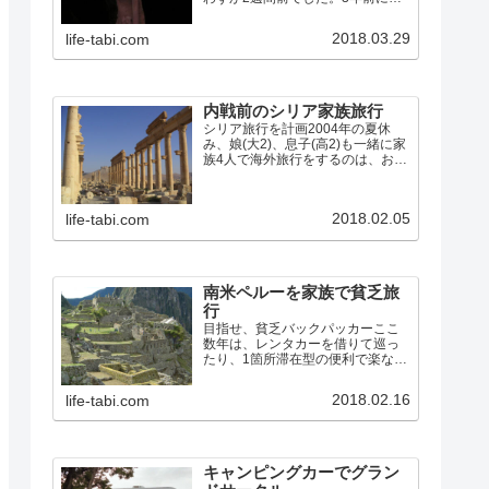
リアのパルミラ遺跡を訪れて以
来、次はペトラ遺跡を見たいと思
2018.03.29
life-tabi.com
っていたので、行き先はヨルダン
に決定。往復の航空便は既に満席
でキャンセル待ちも入らない状
況…
内戦前のシリア家族旅行
シリア旅行を計画2004年の夏休
み、娘(大2)、息子(高2)も一緒に家
族4人で海外旅行をするのは、おそ
らく最後のチャンスになるので、
想い出に残る旅をしようと、シリ
アに行くことにしました。パルミ
2018.02.05
life-tabi.com
ラの遺跡と、聖書時代からの古代
都市であるダマスカ…
南米ペルーを家族で貧乏旅
行
目指せ、貧乏バックパッカーここ
数年は、レンタカーを借りて巡っ
たり、1箇所滞在型の便利で楽な旅
が多かったので、また学生時代み
たいに列車やバスを乗り継いだり
2018.02.16
life-tabi.com
歩いたりして、安宿を探しながら
の旅をしてみたくなりました。そ
こで、今回のペルーへの旅では…
キャンピングカーでグラン