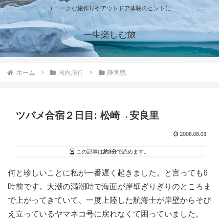
ユニークな旅作りやアウトドア体験のヒントに
一生楽しむ旅
ホーム
国内旅行
静岡県
ツバメ合宿２日目: 松崎→安良里
2008.08.03
この記事は
約3分
で読めます。
何と珍しいことに私が一番遅く起きました。と言っても6
時前です。大潮の満潮時で海面が岸壁ぎりぎりのところま
で上がってきていて、一度上陸した航海士が岸壁からそび
え立っているヤマネコ号に戻れなくて困っていました。