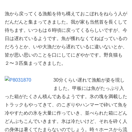
漁から戻ってくる漁船を待ち構えておこぼれをねらう人が
だんだんと集まってきました。我が家も当然首を長くして
待ちます。いつもは６時頃に戻ってくるらしいですが、今
日は遅れているようです。魚が獲れなくてねばっているの
だろうとか、いや大漁だから遅れているに違いないとか、
皆が思い思いのことを口にしてにぎやかです。野良猫も
２〜３匹集まってきました。
30分くらい遅れて漁船が姿を現し
ました。甲板には魚がたっぷり入
った箱がたくさん積んであるようです。氷の塊を満載した
トラックもやってきて、のこぎりやハンマーで砕いて魚を
冷やすための氷を大量に作っていき、並べられた箱にどん
どんぶちこんでいきます。氷は冷たいけど、それを砕く人
の身体は暑くてたまらないのでしょう。時々ホースから流