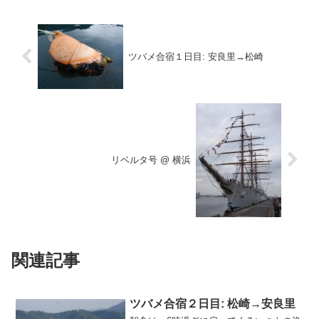
ツバメ合宿１日目: 安良里→松崎
リベルタ号 @ 横浜
関連記事
ツバメ合宿２日目: 松崎→安良里