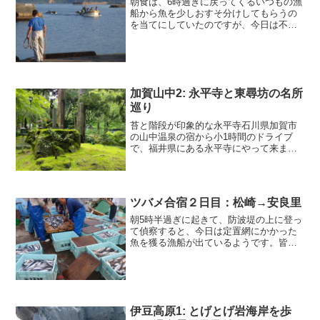
朝食は、6時過ぎに戻ってくるいつもの漁
船から魚を少しおすそ分けしてもらうの
を当てにしていたのですが、今日は不漁
だったようで、船に乗っている人も一様
に首を横に振りながら戻ってきて、あっ
と言う間に魚を降ろしていつもより小さ
な軽トラックに積んでさ...
加賀山中2: 永平寺と東尋坊の名所
巡り
苔と階段が印象的な永平寺石川県加賀市
の山中温泉の宿から小1時間のドライブ
で、福井県にある永平寺にやって来まし
た。参道を登って行くと、地面を覆う苔
の美しさに目を奪われました。永平寺
は、道元が開いた曹洞宗の大本山で、現
在も200名くらいの修行僧...
ツバメ合宿２日目：松崎→安良里
朝5時半過ぎに起きて、防波堤の上に登っ
て偵察すると、今日は定置網にかかった
魚を獲る漁船が出ているようです。皆を
起こして、入れ物を持って、水揚げ場に
行くと、今日は大漁だったようです。主
にサバとトビウオ、少しイカもあるよう
です。ネコはどこかに行...
伊豆高原1: とげとげ岩海岸を歩