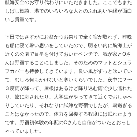
航海安全のお守り代わりにいただきました。ここでもまた
しばし歓談。港でのいろいろな人とのふれあいや縁が面白
いし貴重です。
下田ではさすがにお盆かつお祭りで全く宿が取れず、昨晩
も船に寝て暑い思いをしていたので、明るい内に航海士が
近くの公園で目星を付けておいたベンチで、我が家とOさ
んは野宿することにしました。そのためのマットとシュラ
フカバーも持参してきています。良い風がずっと吹いてい
て、むしろ何もかけないと寒いくらいでした。夜中に２〜
３度雨が降って、屋根はあるけど降り込む雨で少し濡れた
り、蚊に刺されたり、大学生がやってきて近くでおしゃべ
りしていたり、それなりに試練な野宿でしたが、暑過ぎる
ことはなかったので、体力を回復する程度には眠れたよう
です。野宿初体験の年配のOさんも自信がついたとおっし
ゃっていました。