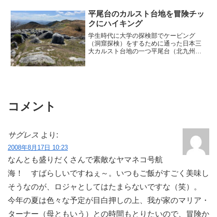
え、海にはたくさんのサーファーが浮か
び、とても湘南らし...
平尾台のカルスト台地を冒険チッ
クにハイキング
学生時代に大学の探検部でケービング
（洞窟探検）をするために通った日本三
大カルスト台地の一つ平尾台（北九州
市）を46年ぶりに福岡在住の友人夫婦
F&Mさんと一緒に訪れました。立派にな
った自然観察センター学生時代に平尾台
でケービング合宿をする際に...
コメント
サグレス
より:
2008年8月17日 10:23
なんとも盛りだくさんで素敵なヤマネコ号航
海！ すばらしいですねぇ～。いつもご飯がすごく美味し
そうなのが、ロジャとしてはたまらないですな（笑）。
今年の夏は色々な予定が目白押しの上、我が家のマリア・
ターナー（母ともいう）との時間もとりたいので、冒険か