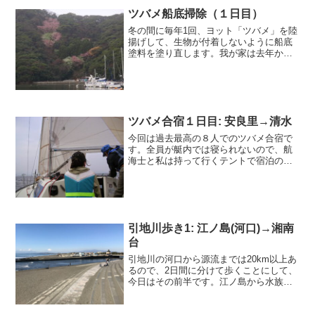
用のテントをずっ...
ツバメ船底掃除（１日目）
冬の間に毎年1回、ヨット「ツバメ」を陸
揚げして、生物が付着しないように船底
塗料を塗り直します。我が家は去年から
参加しているので、今年は2回目。顔ぶれ
は前回と同じく、O船長、NPさん、航海
士、ＣＯＯＴの4人です。朝6時半にNPさ
んを駅でピック...
ツバメ合宿１日目: 安良里→清水
今回は過去最高の８人でのツバメ合宿で
す。全員が艇内では寝られないので、航
海士と私は持って行くテントで宿泊の予
定です。そんな事ができそうな清水の折
戸マリーナを前回に引き続き目指すこと
になりました。土曜朝７時半に我家の最
寄り駅でピースオブエイト...
引地川歩き1: 江ノ島(河口)→湘南
台
引地川の河口から源流までは20km以上あ
るので、2日間に分けて歩くことにして、
今日はその前半です。江ノ島から水族館
などがある片瀬西浜を引地川の河口まで
歩く間は、正面に富士山がくっきりと見