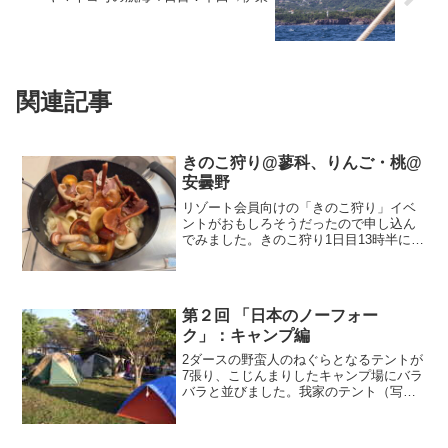
関連記事
きのこ狩り@蓼科、りんご・桃@
安曇野
リゾート会員向けの「きのこ狩り」イベ
ントがおもしろそうだったので申し込ん
でみました。きのこ狩り1日目13時半に
AMBIENT蓼科ホテルのロビーに集合する
と、今回の参加者は16名で、初参加は我
が家だけ、中には30年前から参加し続け
ているという...
第２回 「日本のノーフォー
ク」：キャンプ編
2ダースの野蛮人のねぐらとなるテントが
7張り、こじんまりしたキャンプ場にバラ
バラと並びました。我家のテント（写真
の右下）は、私が初任給で買ったダンロ
ップの3～4人（実質大人2人）用です。子
供が育つ間は大型のファミリーキャンプ