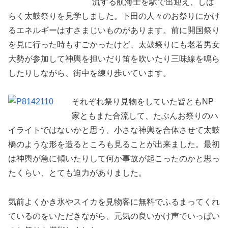
流する航海士を駅で出迎え、しば
らく太鼓祭りを見学しました。下田の人々のお祭りにかけ
るエネルギーはすさまじいものがあります。前に開国祭り
を見に行った時もすごかったけど、太鼓祭りにも老若男女
大勢が参加して神輿を担いだり笛を吹いたり三味線を鳴ら
したりしながら、街中を練り歩いています。
それぞれ祭り見物をしていた皆ともNP
家ともまた合流して、たぶんお祭りのハ
イライトではないかと思う、小さな神輿を合体させて太鼓
橋のような形を造るところも見ることが出来ました。最初
は神輿が急に傾いたりして何か事故が起こったのかと思っ
たくらい、とても迫力がありました。
気前よくかき氷やスイカを見物客に無料でふるまってくれ
ているのをいただきながら、元気の良いかけ声でいっぱい