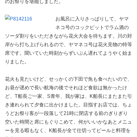
のお祭りを堪能しました。
お風呂に入りさっぱりして、ヤマ
ネコ号のコックピットでラム酒の
ソーダ割りをいただきながら花火大会を待ちます。川の対
岸から打ち上げられるので、ヤマネコ号は花火見物の特等
席です。聞いていた時刻からずいぶん遅れてようやく始ま
りました。
花火も見たいけど、せっかくの下田で魚も食べたいので、
お昼が遅めで長い航海の後でそれほど食欲は無かったけ
ど、T船長ご一家、S青年、我が家は、K船長にまたまた引
き連れられて夕食に出かけました。目指すお店では、ちょ
うどお祭り客が一段落して21時に閉店する前のぎりぎり
空いた時間と席にもぐりこめて、何がいいかなあとメニュ
ーを見る暇もなく、K船長が全て仕切ってビールと料理を