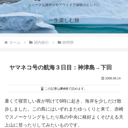
ユニークな旅作りやアウトドア体験のヒントに
一生楽しむ旅
ホーム
国内旅行
静岡県
ヤマネコ号の航海３日目：神津島→下田
2008.08.14
この記事は
約4分
で読めます。
暑くて寝苦しい夜が明けて6時に起き、海岸を少しだけ散
歩しました。この島にはいずれまたゆっくりと来て、赤崎
でスノーケリングをしたり島の中央に格好よくそびえる天
上山に登ったりしてみたいものです。