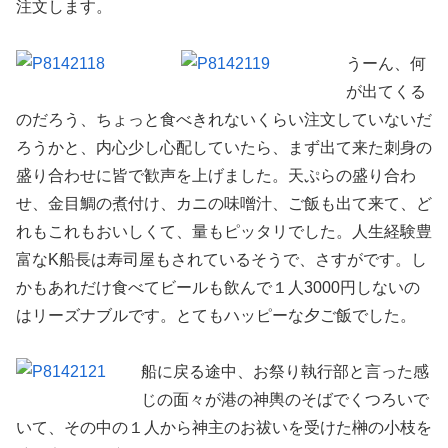
注文します。
うーん、何
が出てくる
のだろう、ちょっと食べきれないくらい注文していないだ
ろうかと、内心少し心配していたら、まず出て来た刺身の
盛り合わせに皆で歓声を上げました。天ぷらの盛り合わ
せ、金目鯛の煮付け、カニの味噌汁、ご飯も出て来て、ど
れもこれもおいしくて、量もピッタリでした。人生経験豊
富なK船長は寿司屋もされているそうで、さすがです。し
かもあれだけ食べてビールも飲んで１人3000円しないの
はリーズナブルです。とてもハッピーな夕ご飯でした。
船に戻る途中、お祭り執行部と言った感
じの面々が港の神輿のそばでくつろいで
いて、その中の１人から神主のお祓いを受けた榊の小枝を