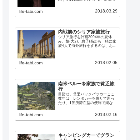
リアのパルミラ遺跡を訪れて以
来、次はペトラ遺跡を見たいと思
2018.03.29
life-tabi.com
っていたので、行き先はヨルダン
に決定。往復の航空便は既に満席
でキャンセル待ちも入らない状
況…
内戦前のシリア家族旅行
シリア旅行を計画2004年の夏休
み、娘(大2)、息子(高2)も一緒に家
族4人で海外旅行をするのは、おそ
らく最後のチャンスになるので、
想い出に残る旅をしようと、シリ
アに行くことにしました。パルミ
2018.02.05
life-tabi.com
ラの遺跡と、聖書時代からの古代
都市であるダマスカ…
南米ペルーを家族で貧乏旅
行
目指せ、貧乏バックパッカーここ
数年は、レンタカーを借りて巡っ
たり、1箇所滞在型の便利で楽な旅
が多かったので、また学生時代み
たいに列車やバスを乗り継いだり
2018.02.16
life-tabi.com
歩いたりして、安宿を探しながら
の旅をしてみたくなりました。そ
こで、今回のペルーへの旅では…
キャンピングカーでグラン