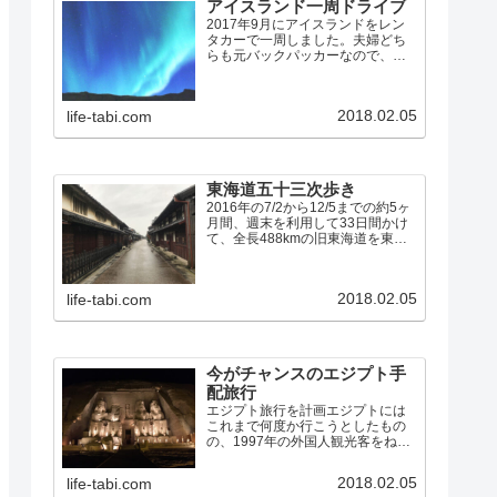
アイスランド一周ドライブ
2017年9月にアイスランドをレン
タカーで一周しました。夫婦どち
らも元バックパッカーなので、宿
の半分はユースホステルを利用し
て、食事はほとんど全て自炊で
す。宿の残りの半分は、初めて
2018.02.05
life-tabi.com
Airbnbを利用しましたが、これは
大正解でした。アイスラン…
東海道五十三次歩き
2016年の7/2から12/5までの約5ヶ
月間、週末を利用して33日間かけ
て、全長488kmの旧東海道を東京
の日本橋から53の宿場を経て京都
の三条大橋まで、夫婦で歩きまし
た。東海道歩きのまとめ（10問10
2018.02.05
life-tabi.com
答） 7/2: 日本橋→品川宿 7/…
今がチャンスのエジプト手
配旅行
エジプト旅行を計画エジプトには
これまで何度か行こうとしたもの
の、1997年の外国人観光客をねら
った無差別テロや、2011年の民主
化革命「アラブの春」など、しば
2018.02.05
life-tabi.com
らくは行けそうにないなあと思え