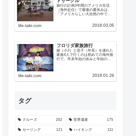
ドサークル
旅行の計画3年間のアメリカ生活
（海外赴任）で最後の夏休みは、
「アメリカらしい大自然の中でア
メリカらしく過ごす」ことにこだ
わって、キャンピングカーで「グ
2018.03.05
life-tabi.com
ランドサークル」を巡ることにし
ました。グランドサークルとは、
ネバダ州のラスベガスから、グ
ラ…
フロリダ家族旅行
娘（小3）と息子（年長）を連れた
家族4人で行くのは初めての海外旅
行で、年末年始の休みと年始のラ
スベガス出張を利用して、米国フ
ロリダに行きました。 ウォルト・
ディズニー・ワールド・リゾー
2018.01.26
life-tabi.com
ト、ユニバーサル・スタジオなど
のテーマパークを制覇 エバ…
タグ
クルーズ
202
世界遺産
175
セーリング
121
ハイキング
111