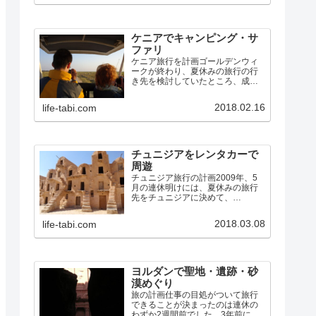
る事件が何かしら起きていまし
た。まだ不安なイメージは…
ケニアでキャンピング・サ
ファリ
ケニア旅行を計画ゴールデンウィ
ークが終わり、夏休みの旅行の行
き先を検討していたところ、成
田〜ナイロビの航空券が、お盆の
週でも10万円しない料金であった
2018.02.16
life-tabi.com
ので、ケニアに行くことにしまし
た。中国南方航空の広州乗継便で
す。（ちなみに、広州〜ナイロ
ビ…
チュニジアをレンタカーで
周遊
チュニジア旅行の計画2009年、5
月の連休明けには、夏休みの旅行
先をチュニジアに決めて、
7/24(金)〜8/2(日)で、エミレーツ航
空のドバイ経由チュニス往復便を
2018.03.08
life-tabi.com
予約しました。アフリカ大陸は、
私も妻も初めてです。その航空券
のキャンセル料が発…
ヨルダンで聖地・遺跡・砂
漠めぐり
旅の計画仕事の目処がついて旅行
できることが決まったのは連休の
わずか2週間前でした。3年前にシ