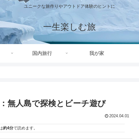
ユニークな旅作りやアウトドア体験のヒントに
一生楽しむ旅
国内旅行
我が家
：無人島で探検とビーチ遊び
2024.04.01
は
約4分
で読めます。