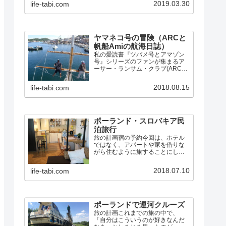
2019.03.30
life-tabi.com
的だった所などをまとめ、毎日の
写真付き航海日誌へのリンクもあ
ります。
ヤマネコ号の冒険（ARCと
帆船Amiの航海日誌）
私の愛読書『ツバメ号とアマゾン
号』シリーズのファンが集まるア
ーサー・ランサム・クラブ(ARC)
では、シリーズの第3巻『ヤマネコ
号の冒険』と第10巻『女海賊の
2018.08.15
life-tabi.com
島』に出てくるスクーナー「ヤマ
ネコ号」にそっくりな帆船Amiと出
会い、同盟し、数々の…
ポーランド・スロバキア民
泊旅行
旅の計画宿の予約今回は、ホテル
ではなく、アパートや家を借りな
がら住むように旅することにしま
した。Airbnbで宿を探すと、セカ
ンドホームのように使える「まる
2018.07.10
life-tabi.com
まる貸切」タイプでも、1泊2人で5
千円ほどなので、グダニスク4泊、
ワルシャワ3泊、ク…
ポーランドで運河クルーズ
旅の計画これまでの旅の中で、
「自分はこういうのが好きなんだ