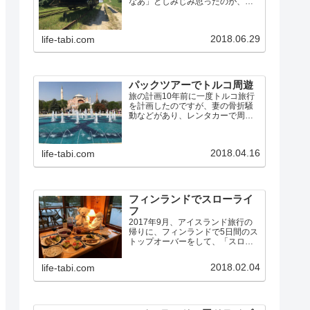
なあ」としみじみ思ったのが、英
国ノーフォークで船を借りて湖沼
地方をめぐった旅でした。その時
の旅行記に書いたように…今まで
2018.06.29
life-tabi.com
の旅行とこれは全く違っていて、
車で動き回ってB&Bに泊まるの
で…
パックツアーでトルコ周遊
旅の計画10年前に一度トルコ旅行
を計画したのですが、妻の骨折騒
動などがあり、レンタカーで周れ
る旧ユーゴスラビアに行き先を変
更しました。その後もトルコは何
度か行き先候補に上がりました
2018.04.16
life-tabi.com
が、航空券が高かったり、治安が
悪化したりで、行くチャンスに
恵…
フィンランドでスローライ
フ
2017年9月、アイスランド旅行の
帰りに、フィンランドで5日間のス
トップオーバーをして、「スロー
ライフ」を楽しんできました。フ
ィンランドは初めてだったので、
2018.02.04
life-tabi.com
前半は、普通の観光旅行です。後
半が、スローライフ体験です。大
昔、もともと人は自然の恵…