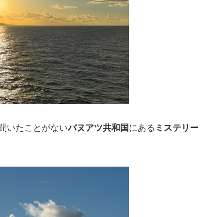
聞いたことがない
バヌアツ共和国
にある
ミステリー
。