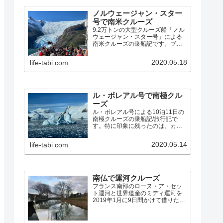
ノルウェージャン・スター
号で南米クルーズ
9.2万トンの大型クルーズ船「ノル
ウェージャン・スター号」による
南米クルーズの乗船記です。ブエ
ノスアイレスから、フォークラン
ド諸島、ホーン岬、ビーグル水
2020.05.18
life-tabi.com
道、マゼラン海峡、パタゴニア・
フィヨルドを経由して、サンティ
アゴ までの14泊15日の素晴らしい
クルーズでした。
ル・ボレアル号で南極クル
ーズ
ル・ボレアル号による10泊11日の
南極クルーズの乗船記/旅行記で
す。特に印象に残ったのは、カヤ
ックで氷海を漕いだこと、ペンギ
ンの営巣地、パラダイス湾でアザ
2020.05.14
life-tabi.com
ラシを間近に見たゾディアック・
クルーズ、ルメール海峡の氷河と
氷山の絶景、ネコ港のクレバ…
南仏で運河クルーズ
フランス南部のローヌ・ア・セッ
ト運河と世界遺産のミディ運河を
2019年1月に9日間かけて借りたボ
ートでクルーズしました。寒いオ
フシーズンに行くことになった経
緯、予定と実際の航路、特に印象