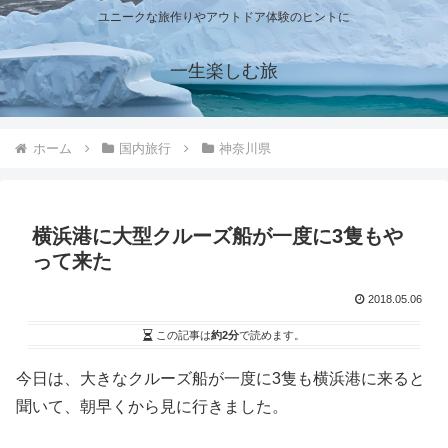
ユニークな旅作りやアウトドア体験のヒントに
一生楽しむ旅
ホーム
国内旅行
神奈川県
横浜港に大型クルーズ船が一度に3隻もや
って来た
2018.05.06
この記事は
約2分
で読めます。
今日は、大きなクルーズ船が一度に3隻も横浜港に来ると
聞いて、朝早くから見に行きました。