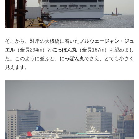
そこから、対岸の大桟橋に着いた
ノルウェージャン・ジュ
エル
（全長294m）と
にっぽん丸
（全長167m）も望めまし
た。このように並ぶと、
にっぽん丸
でさえ、とても小さく
見えます。