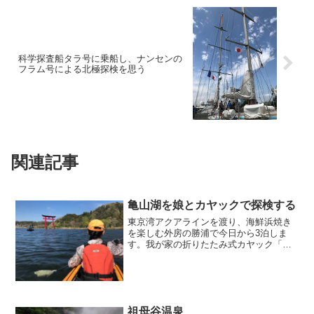
科学探査船タラ号に乗船し、ナンセンの
フラム号による北極探検を思う
関連記事
亀山湖を娘とカヤックで探検する
東京湾アクアラインを渡り、海鮮浜焼き
を楽しむ外房の勝浦で今日から3泊しま
す。我が家の折りたたみ式カヤック「ベ
ックフット号」を持って行って、勝浦に
向かう途中にある亀山湖に浮かべること
にしました。ちょうど休暇が取れたので
今日だけ一緒に参加したい...
祖母谷温泉