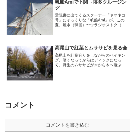
帆船Amiで下関→博多クルージン
グ
愛読書に出てくるスクーナー「ヤマネコ
号」にそっくりな「帆船Ami」が、この
夏、麗水（韓国）〜ウラジオストク（ロ
シア）の帆船レースに参加します。母港
の沼津を6/23に発ったAmiは、「海フェス
タにいがた」に参加した後、博多で最後
の整備をして、...
高尾山で紅葉とムササビを見る会
高尾山を紅葉狩りをしながらのハイキン
グ、暗くなってからはディックになっ
て、野生のムササビが木から木へ飛ぶの
を観察したり、星を眺めたりする日帰り
イベントを行いました。日暮れまで高尾
山の頂上にいるためにはあまり早く登っ
てしまっても寒い思いをしそ...
コメント
コメントを書き込む