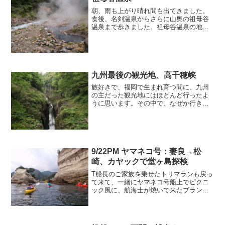
朝、雨も上がり晴れ間も出てきました。
食後、名剣温泉からさらに山奥の祖母谷
温泉まで歩きました。祖母谷温泉の地獄
と河原の露天風呂です。
九州最後の観光地、高千穂峡
旅好きで、福岡で生まれ育つ間に、九州
の主だった観光地にはほとんど行ったよ
うに思います。その中で、なぜか行きそ
こねていた高千穂峡を、今回ようやく訪
れました。新緑が美しく、両側の壁の間
が狭くて深くて渓谷らしいのがいいし、
遠くに滝が見えているのも...
9/22PM ヤマネコ号：妻良→松
崎、カヤックで堂ヶ島探検
T船長のご家族を乗せたトリマランも戻っ
て来て、一緒にヤマネコ号船上でピクニ
ック風に、航海士が焼いて来たブランデ
ーケーキや海星メンバーの奥さんが買っ
て来てくださったおにぎりでお昼にしま
した。1点鐘（12時半）過ぎに錨を上げ
て、トプスルを除く5...