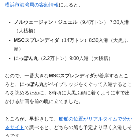
横浜市港湾局の客船情報
によると、
ノルウェージャン・ジュエル
（9.4万トン） 7:30入港
（大桟橋）
MSCスプレンディダ
（14万トン）8:30入港（大黒ふ
頭）
にっぽん丸
（2.2万トン）9:00入港（大桟橋）
なので、一番大きな
MSCスプレンディダ
が着岸するとこ
ろと、
にっぽん丸
がベイブリッジをくぐって入港するとこ
ろを眺めるために、8時頃に大黒ふ頭に着くように車で出
かける計画を前の晩に立てました。
ところが、早起きして、
船舶の位置がリアルタイムで分か
るサイト
で調べると、どちらの船も予定より早く入港しそ
うです。