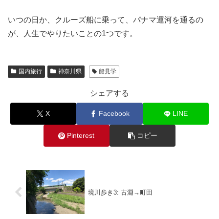
いつの日か、クルーズ船に乗って、パナマ運河を通るの
が、人生でやりたいことの1つです。
国内旅行
神奈川県
船見学
シェアする
X
Facebook
LINE
Pinterest
コピー
境川歩き3: 古淵→町田