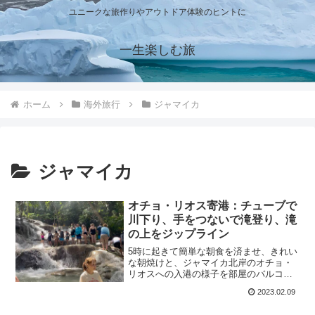
ユニークな旅作りやアウトドア体験のヒントに
一生楽しむ旅
ホーム
海外旅行
ジャマイカ
ジャマイカ
オチョ・リオス寄港：チューブで
川下り、手をつないで滝登り、滝
の上をジップライン
5時に起きて簡単な朝食を済ませ、きれい
な朝焼けと、ジャマイカ北岸のオチョ・
リオスへの入港の様子を部屋のバルコニ
ーから眺めました。オチョ・リオスで
2023.02.09
は、川下り、滝登り、ジップラインの3つ
のアドベンチャーが楽しめる1人