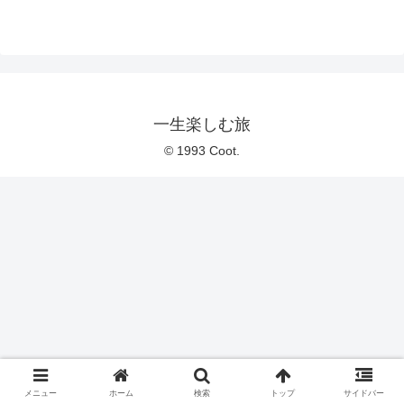
$219（$50オフの特典で...
一生楽しむ旅
© 1993 Coot.
メニュー
ホーム
検索
トップ
サイドバー